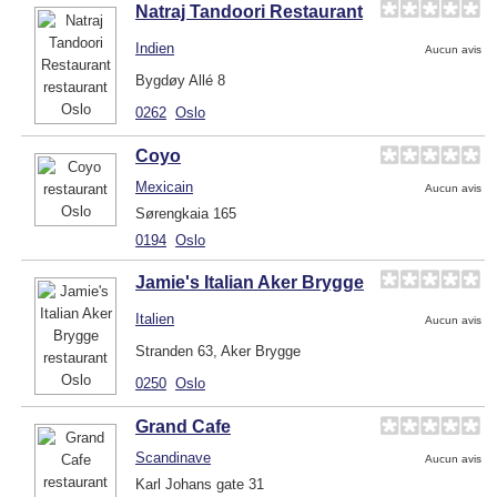
Natraj Tandoori Restaurant
Indien
Aucun avis
Bygdøy Allé 8
0262
Oslo
Coyo
Mexicain
Aucun avis
Sørengkaia 165
0194
Oslo
Jamie's Italian Aker Brygge
Italien
Aucun avis
Stranden 63, Aker Brygge
0250
Oslo
Grand Cafe
Scandinave
Aucun avis
Karl Johans gate 31