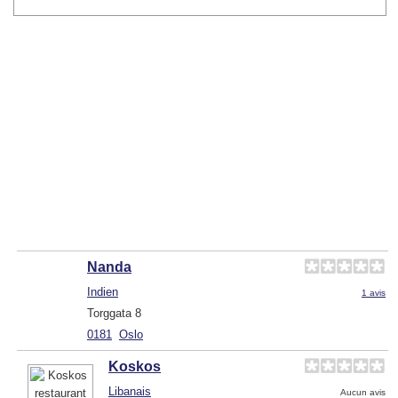
Nanda
Indien
1 avis
Torggata 8
0181
Oslo
Koskos
Libanais
Aucun avis