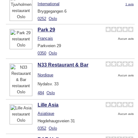
International
1 avis
Bryggegangen 6
0252
Oslo
Park 29
Français
Aucun avis
Parkveien 29
0350
Oslo
N33 Restaurant & Bar
Nordique
Aucun avis
Nydalsv. 33
484
Oslo
Lille Asia
Asiatique
Aucun avis
Hegdehaugsveien 31
0352
Oslo