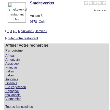
Smelteverket
Aucun avis
Vulkan 5
0178
Oslo
1
2
3
4
5
6
Suivant ›
Dernier »
Ajouter votre restaurant
Affiner votre recherche
Par cuisine
Africain
Americain
Asiatique
Français
Indien
Italien
Japonais
Libanais
Bio,végétarien
Espagnol
thailandais
Vietnamien
Toutes les cuisines