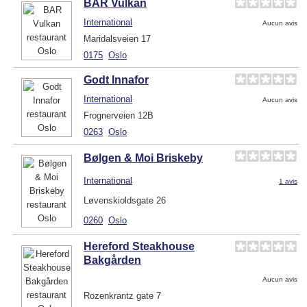
BAR Vulkan
International
Aucun avis
Maridalsveien 17
0175
Oslo
Godt Innafor
International
Aucun avis
Frognerveien 12B
0263
Oslo
Bølgen & Moi Briskeby
International
1 avis
Løvenskioldsgate 26
0260
Oslo
Hereford Steakhouse
Bakgården
Aucun avis
Rozenkrantz gate 7