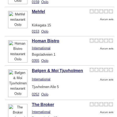
0159
Oslo
Mehfel
Aucun avis
Kirkegata 15
0153
Oslo
Homan Bistro
International
Aucun avis
Bogstadveien 1
0355
Oslo
Bølgen & Moi Tjuvholmen
International
Aucun avis
Tjuvholmen Alle 5
0252
Oslo
The Broker
International
Aucun avis