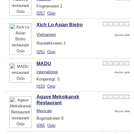
Frognerveien 2
0257
Oslo
Xich Lo Asian Bistro
Vietnamien
Aucun avis
Ruseløkkveien 3
0251
Oslo
MADU
International
Aucun avis
Kongensgt. 5
0153
Oslo
Agave Meksikansk
Restaurant
Mexicain
Aucun avis
Bogstadveien 8
0355
Oslo