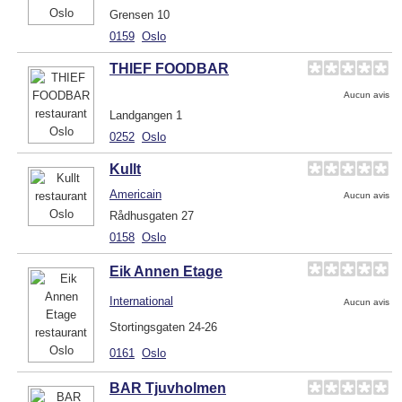
Grensen 10
0159
Oslo
THIEF FOODBAR
Aucun avis
Landgangen 1
0252
Oslo
Kullt
Americain
Aucun avis
Rådhusgaten 27
0158
Oslo
Eik Annen Etage
International
Aucun avis
Stortingsgaten 24-26
0161
Oslo
BAR Tjuvholmen