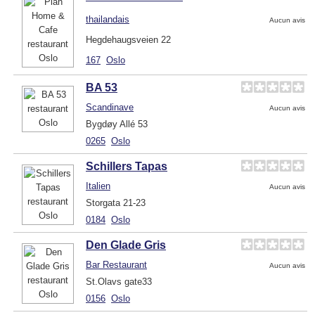
thailandais
Aucun avis
Hegdehaugsveien 22
167
Oslo
BA 53
Scandinave
Aucun avis
Bygdøy Allé 53
0265
Oslo
Schillers Tapas
Italien
Aucun avis
Storgata 21-23
0184
Oslo
Den Glade Gris
Bar Restaurant
Aucun avis
St.Olavs gate33
0156
Oslo