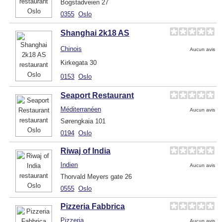
Bogstadveien 27
0355
Oslo
Shanghai 2k18 AS
Chinois
Aucun avis
Kirkegata 30
0153
Oslo
Seaport Restaurant
Méditerranéen
Aucun avis
Sørengkaia 101
0194
Oslo
Riwaj of India
Indien
Aucun avis
Thorvald Meyers gate 26
0555
Oslo
Pizzeria Fabbrica
Pizzeria
Aucun avis