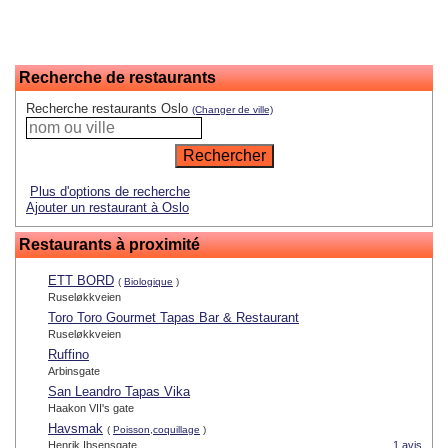
Recherche de restaurants
Recherche restaurants Oslo
(Changer de ville)
Plus d'options de recherche
Ajouter un restaurant à Oslo
Restaurants à proximité
ETT BORD
(
Biologique
)
Ruseløkkveien
Toro Toro Gourmet Tapas Bar & Restaurant
Ruseløkkveien
Ruffino
Arbinsgate
San Leandro Tapas Vika
Haakon VII's gate
Havsmak
(
Poisson,coquillage
)
Henrik Ibsensgate
1 avis