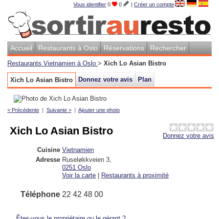
Vous identifier
0
0
|
Créer un compte
Accueil
Restaurants à Oslo
Réservations
Rechercher
Restaurants Vietnamien à Oslo
>
Xich Lo Asian Bistro
Donnez votre avis
Plan
Xich Lo Asian Bistro
< Précédente
|
Suivante >
|
Ajouter une photo
Xich Lo Asian Bistro
Donnez votre avis
Cuisine
Vietnamien
Adresse
Ruseløkkveien 3
,
0251
Oslo
Voir la carte
|
Restaurants à proximité
Téléphone
22 42 48 00
Êtes-vous le propriétaire ou le gérant ?