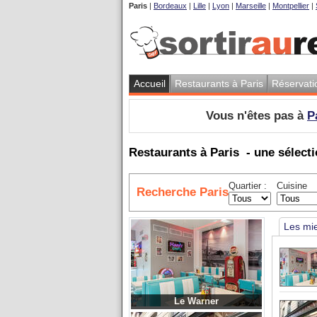
Paris
|
Bordeaux
|
Lille
|
Lyon
|
Marseille
|
Montpellier
|
Accueil
Restaurants à Paris
Réservati
Vous n'êtes pas à
P
Restaurants à Paris
- une sélecti
Quartier :
Cuisine
Recherche Paris
Les mi
Le Warner