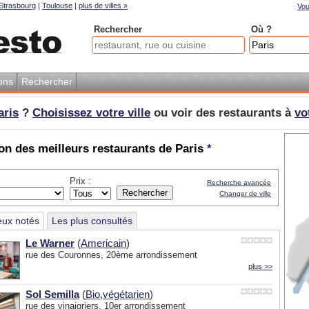
Strasbourg
|
Toulouse
|
plus de villes »
Vou
Rechercher
Où ?
ons
Rechercher
aris
?
Choisissez votre ville
ou voir des restaurants à
vo
on des meilleurs restaurants de Paris
*
Prix :
Recherche avancée
Changer de ville
eux notés
Les plus consultés
Le Warner
(
Americain
)
rue des Couronnes, 20ème arrondissement
plus >>
Sol Semilla
(
Bio,végétarien
)
rue des vinaigriers, 10er arrondissement