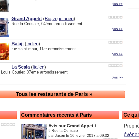
plus >>
Grand Appetit
(
Bio,végétarien
)
Rue la Cerisaie, 04ème arrondissement
plus >>
Balaji
(
Indien
)
rue saint maur, 11er arrondissement
plus >>
La Scala
(
Italien
)
- Louis Courier, 07ème arrondissement
plus >>
Tous les restaurants de Paris »
Commentaires récents à Paris
Ce qui
Avis sur Grand Appetit
Propri
9 Rue la Cerisaie
évène
par Jasen le 16 février 2017 à 09:32