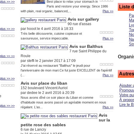
plus >> >>
Best place to relax your stomach in
Liste 
Paris and restore your energy. Since 1986
with plain, real organic, balanced,...
Plus >>
Pa
Avis sur gallery
Ma
90 rue d'assas
Ly
par hooot le 4 avril 2016 à 18:33
plus >> >>
To
Très belle découverte, cuisine copieuse et
Ni
savoureuse, service impeccable.
Plus >>
Na
St
Avis sur Balthus
7 rue Saint Philippe du
Roule
plus >> >>
Organi
par steffi le 2 janvier 2017 à 17:09
J'ai réservé au restaurant "Balthus" le jeudi pour
l'anniversaire de mon mari.Ce fut juste EXCELLENT de l'apéritif
Autres
(...
Plus >>
plus >> >>
Avis sur place du liban
Ajouter 
152 boulevard Vincent Auriol
Promouvo
par dedee le 2 avril 2016 à 20:39
Votre pub
e
Nous avons dîné ce soir place du Liban et comme
À propos
d'habitude nous avons passé un agréable moment en nous
Lire le B
plus >> >>
régalant. L'as...
Plus >>
Avis
sur la
petite rose des sables
6 rue de Lancry