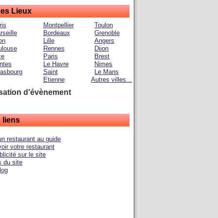
des Lieux
ris
Montpellier
Toulon
rseille
Bordeaux
Grenoble
on
Lille
Angers
ulouse
Rennes
Dijon
ce
Paris
Brest
ntes
Le Havre
Nimes
rasbourg
Saint
Le Mans
Etienne
Autres villes...
sation d'évènement
 liens
un restaurant au guide
ir votre restaurant
licité sur le site
 du site
log