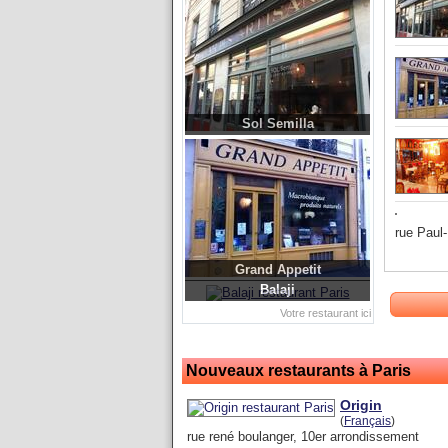
Sol Semilla
rue Paul
Grand Appetit
Balaji
Votre restaurant ici
Nouveaux restaurants à Paris
Origin
(
Français
)
rue rené boulanger, 10er arrondissement