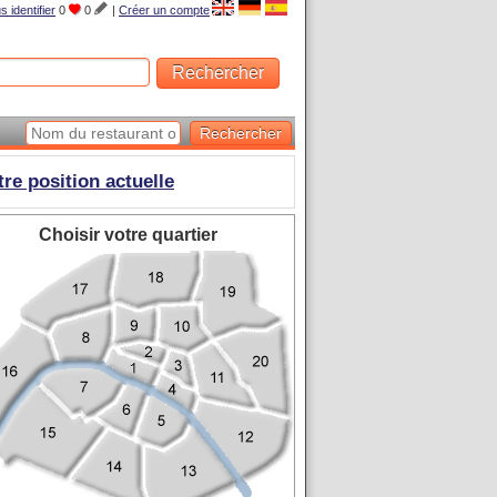
s identifier
0
0
|
Créer un compte
tre position actuelle
Choisir votre quartier