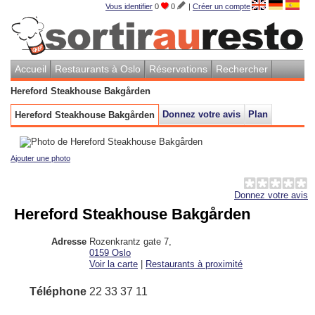
Vous identifier
0
0
|
Créer un compte
Accueil
Restaurants à Oslo
Réservations
Rechercher
Hereford Steakhouse Bakgården
Donnez votre avis
Plan
Hereford Steakhouse Bakgården
Ajouter une photo
Donnez votre avis
Hereford Steakhouse Bakgården
Adresse
Rozenkrantz gate 7
,
0159
Oslo
Voir la carte
|
Restaurants à proximité
Téléphone
22 33 37 11