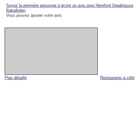
Soyez la première personne à écrire un avis pour Hereford Steakhouse
Bakgården
Vous pouvez ajouter votre avis
Plan détaillé
Restaurants à côté