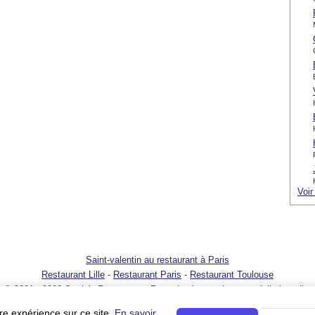
Voir
Saint-valentin au restaurant à Paris
Restaurant Lille
-
Restaurant Paris
-
Restaurant Toulouse
© 2001 - 2026 SortirAuResto.com - Reproduction totale ou partielle interdite
t
-
Promotion de votre restaurant
-
FAQ
-
FAQ pour propriétaires de restaurant
re expérience sur ce site.
En savoir