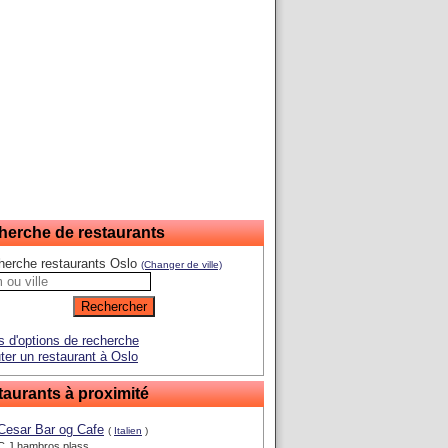
herche de restaurants
herche restaurants Oslo
(Changer de ville)
s d'options de recherche
ter un restaurant à Oslo
aurants à proximité
Cesar Bar og Cafe
(
Italien
)
C.J hambros plass