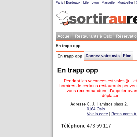
Paris
|
Bordeaux
|
Lille
|
Lyon
|
Marseille
|
Montpellier
|
Accueil
Restaurants à Oslo
Réservati
En trapp opp
Donnez votre avis
Plan
En trapp opp
En trapp opp
Pendant les vacances estivales (juillet
horaires de certains restaurants peuvent
vous recommandons d'appeler avan
déplacer.
Adresse
C. J. Hambros plass 2
,
0164
Oslo
Voir la carte
|
Restaurants à 
Téléphone
473 59 117