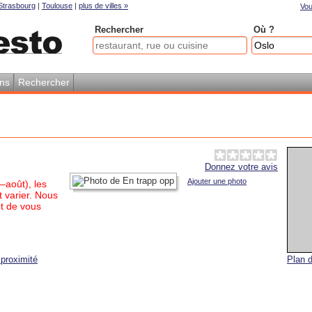
Strasbourg
|
Toulouse
|
plus de villes »
Vou
Rechercher
Où ?
ons
Rechercher
Donnez votre avis
Ajouter une photo
–août), les
 varier. Nous
t de vous
proximité
Plan d