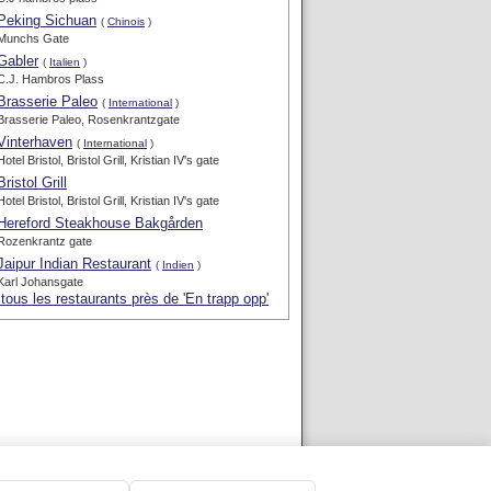
Peking Sichuan
(
Chinois
)
Munchs Gate
Gabler
(
Italien
)
C.J. Hambros Plass
Brasserie Paleo
(
International
)
Brasserie Paleo, Rosenkrantzgate
Vinterhaven
(
International
)
Hotel Bristol, Bristol Grill, Kristian IV's gate
Bristol Grill
Hotel Bristol, Bristol Grill, Kristian IV's gate
Hereford Steakhouse Bakgården
Rozenkrantz gate
Jaipur Indian Restaurant
(
Indien
)
Karl Johansgate
 tous les restaurants près de 'En trapp opp'
-
Blog
-
Nous contacter