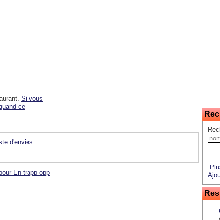
taurant.
Si vous
 quand ce
Rec
Rec
iste d'envies
Plu
 pour En trapp opp
Ajou
Rest