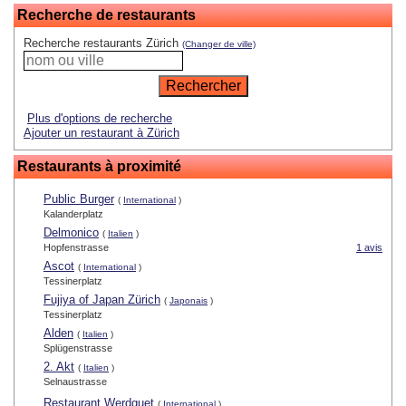
Recherche de restaurants
Recherche restaurants Zürich
(Changer de ville)
Plus d'options de recherche
Ajouter un restaurant à Zürich
Restaurants à proximité
Public Burger
(
International
)
Kalanderplatz
Delmonico
(
Italien
)
Hopfenstrasse
1 avis
Ascot
(
International
)
Tessinerplatz
Fujiya of Japan Zürich
(
Japonais
)
Tessinerplatz
Alden
(
Italien
)
Splügenstrasse
2. Akt
(
Italien
)
Selnaustrasse
Restaurant Werdguet
(
International
)