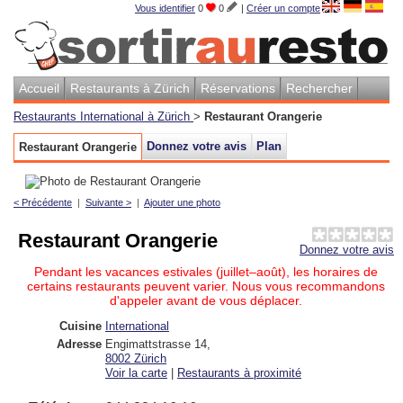
Vous identifier
0
0
|
Créer un compte
Accueil
Restaurants à Zürich
Réservations
Rechercher
Restaurants International à Zürich
>
Restaurant Orangerie
Donnez votre avis
Plan
Restaurant Orangerie
< Précédente
|
Suivante >
|
Ajouter une photo
Restaurant Orangerie
Donnez votre avis
Pendant les vacances estivales (juillet–août), les horaires de
certains restaurants peuvent varier. Nous vous recommandons
d'appeler avant de vous déplacer.
Cuisine
International
Adresse
Engimattstrasse 14
,
8002
Zürich
Voir la carte
|
Restaurants à proximité