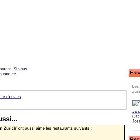
taurant.
Si vous
Ess
 quand ce
Les 
auss
iste d'envies
Jos
(
Jap
ssi...
Jose
an Zürich
' ont aussi aimé les restaurants suivants :
Rec