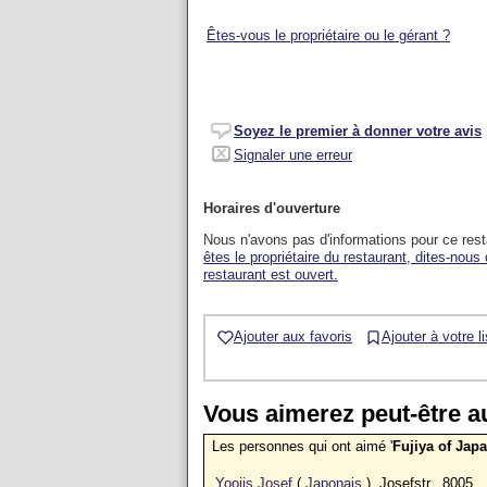
Êtes-vous le propriétaire ou le gérant ?
Soyez le premier à donner votre avis
Signaler une erreur
Horaires d'ouverture
Nous n'avons pas d'informations pour ce res
êtes le propriétaire du restaurant, dites-nous
restaurant est ouvert.
Ajouter aux favoris
Ajouter à votre l
Vous aimerez peut-être au
Les personnes qui ont aimé '
Fujiya of Jap
Yoojis Josef
(
Japonais
), Josefstr., 8005