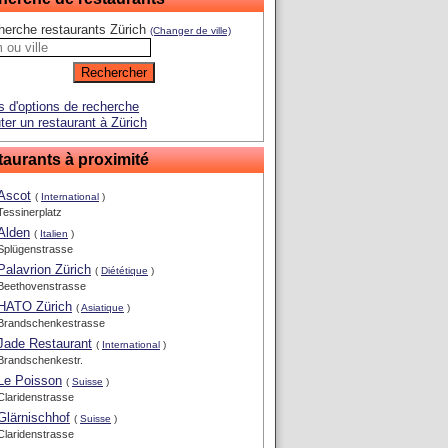
erche restaurants Zürich
(Changer de ville)
s d'options de recherche
ter un restaurant à Zürich
aurants à proximité
Ascot
(
International
)
Tessinerplatz
Alden
(
Italien
)
Splügenstrasse
Palavrion Zürich
(
Diététique
)
Beethovenstrasse
HATO Zürich
(
Asiatique
)
Brandschenkestrasse
Jade Restaurant
(
International
)
Brandschenkestr.
Le Poisson
(
Suisse
)
Claridenstrasse
Glärnischhof
(
Suisse
)
Claridenstrasse