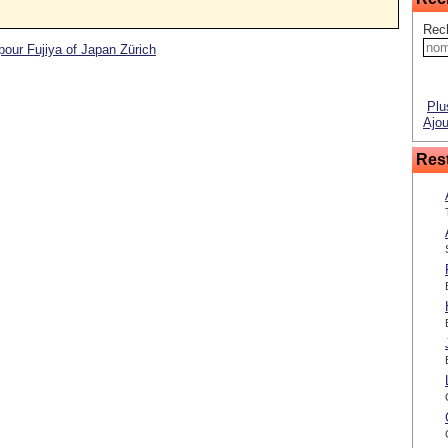
Rech
pour Fujiya of Japan Zürich
Plu
Ajou
Rest