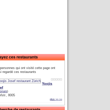
ayez ces restaurants
personnes qui ont visité cette page ont
i regardé ces restaurants
Yoojis
ef
onais
)
fstr., 8005
plus >> >>
herche de restaurants