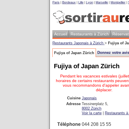
Paris
|
Bordeaux
|
Lille
|
Lyon
|
Marseille
|
Montpellier
|
Accueil
Restaurants à Zürich
Réservat
Restaurants Japonais à Zürich
>
Fujiya of J
Donnez votre avi
Fujiya of Japan Zürich
Fujiya of Japan Zürich
Pendant les vacances estivales (juillet
horaires de certains restaurants peuvent
vous recommandons d'appeler avan
déplacer.
Cuisine
Japonais
Adresse
Tessinerplatz 5
,
8002
Zürich
Voir la carte
|
Restaurants à 
Téléphone
044 208 15 55