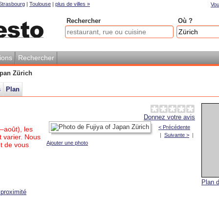
Strasbourg
|
Toulouse
|
plus de villes »
Vou
Rechercher
Où ?
ions
Rechercher
apan Zürich
s
Plan
Donnez votre avis
< Précédente
–août), les
|
Suivante >
|
 varier. Nous
Ajouter une photo
t de vous
Plan d
proximité