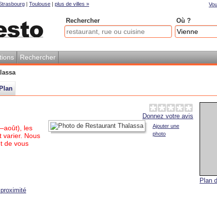
Strasbourg
|
Toulouse
|
plus de villes »
Vou
Rechercher
Où ?
tions
Rechercher
lassa
Plan
Donnez votre avis
Ajouter une
–août), les
photo
 varier. Nous
t de vous
Plan d
proximité