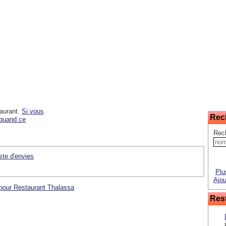
taurant.
Si vous
Rec
 quand ce
Rec
iste d'envies
Plu
Ajou
 pour Restaurant Thalassa
Rest