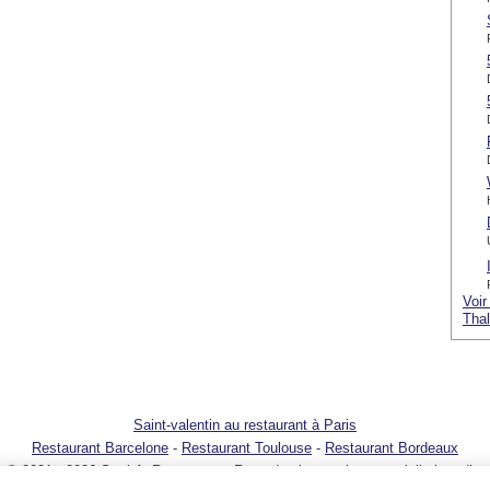
Voir
Thal
Saint-valentin au restaurant à Paris
Restaurant Barcelone
-
Restaurant Toulouse
-
Restaurant Bordeaux
© 2001 - 2026 SortirAuResto.com - Reproduction totale ou partielle interdite