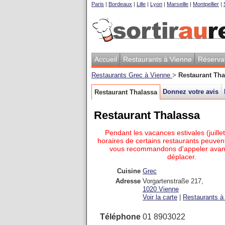
Paris
|
Bordeaux
|
Lille
|
Lyon
|
Marseille
|
Montpellier
|
Accueil
Restaurants à Vienne
Réserva
Restaurants Grec à Vienne
>
Restaurant Tha
Donnez votre avis
Restaurant Thalassa
Restaurant Thalassa
Pendant les vacances estivales (juillet
horaires de certains restaurants peuvent
vous recommandons d'appeler avan
déplacer.
Cuisine
Grec
Adresse
Vorgartenstraße 217
,
1020
Vienne
Voir la carte
|
Restaurants à 
Téléphone
01 8903022