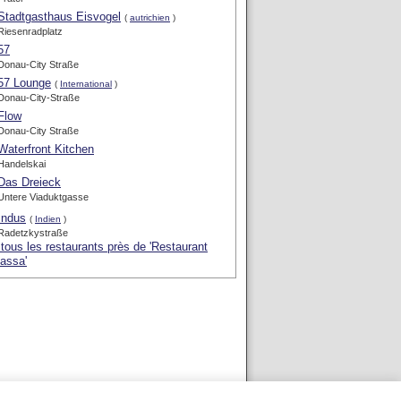
Stadtgasthaus Eisvogel
(
autrichien
)
Riesenradplatz
57
Donau-City Straße
57 Lounge
(
International
)
Donau-City-Straße
Flow
Donau-City Straße
Waterfront Kitchen
Handelskai
Das Dreieck
Untere Viaduktgasse
Indus
(
Indien
)
Radetzkystraße
 tous les restaurants près de 'Restaurant
assa'