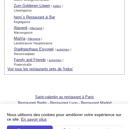
Zum Goldenen Löwen
(
Italien
)
Löwengasse
hemi´s Restaurant & Bar
Kegelgasse
Alaverdi
(
Allemand
)
Marxergasse
MiaVia
(
Allemand
)
Landstrasser Hauptstrasse
Stadtgasthaus Eisvogel
(
autrichien
)
Riesenradplatz
Family and Friends
(
autrichien
)
Praterstraße
Voir tous les restaurants près de 'Indus'
Saint-valentin au restaurant à Paris
Restaurant Berlin
-
Restaurant Lyon
-
Restaurant Madrid
© 2001 - 2026 SortirAuResto.com - Reproduction totale ou partielle
interdite
Nous utilisons des cookies pour améliorer votre expérience sur
ce site.
En savoir plus
Ajouter votre restaurant
-
Promotion de votre restaurant
-
FAQ
-
FAQ
pour propriétaires de restaurant
-
Blog
-
Nous contacter