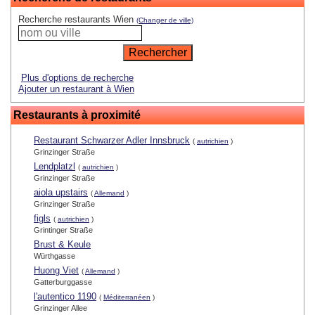
Recherche restaurants Wien
(Changer de ville)
Plus d'options de recherche
Ajouter un restaurant à Wien
Restaurants à proximité
Restaurant Schwarzer Adler Innsbruck
(
autrichien
)
Grinzinger Straße
Lendplatzl
(
autrichien
)
Grinzinger Straße
aiola upstairs
(
Allemand
)
Grinzinger Straße
figls
(
autrichien
)
Grintinger Straße
Brust & Keule
Würthgasse
Huong Viet
(
Allemand
)
Gatterburggasse
l'autentico 1190
(
Méditerranéen
)
Grinzinger Allee