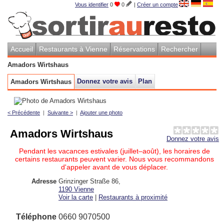
Vous identifier
0
0
|
Créer un compte
Accueil
Restaurants à Vienne
Réservations
Rechercher
Amadors Wirtshaus
Donnez votre avis
Plan
Amadors Wirtshaus
< Précédente
|
Suivante >
|
Ajouter une photo
Amadors Wirtshaus
Donnez votre avis
Pendant les vacances estivales (juillet–août), les horaires de
certains restaurants peuvent varier. Nous vous recommandons
d'appeler avant de vous déplacer.
Adresse
Grinzinger Straße 86
,
1190
Vienne
Voir la carte
|
Restaurants à proximité
Téléphone
0660 9070500