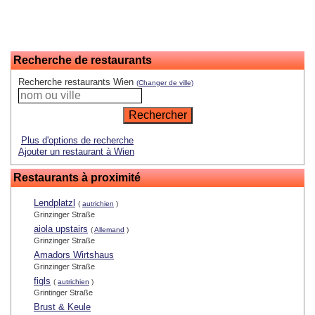
Recherche de restaurants
Recherche restaurants Wien
(Changer de ville)
Plus d'options de recherche
Ajouter un restaurant à Wien
Restaurants à proximité
Lendplatzl
(
autrichien
)
Grinzinger Straße
aiola upstairs
(
Allemand
)
Grinzinger Straße
Amadors Wirtshaus
Grinzinger Straße
figls
(
autrichien
)
Grintinger Straße
Brust & Keule