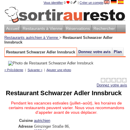
Vous identifier
0
0
|
Créer un compte
Accueil
Restaurants à Vienne
Réservations
Rechercher
Restaurants autrichien à Vienne
>
Restaurant Schwarzer Adler
Innsbruck
Donnez votre avis
Plan
Restaurant Schwarzer Adler Innsbruck
< Précédente
|
Suivante >
|
Ajouter une photo
Donnez votre avis
Restaurant Schwarzer Adler Innsbruck
Pendant les vacances estivales (juillet–août), les horaires de
certains restaurants peuvent varier. Nous vous recommandons
d'appeler avant de vous déplacer.
Cuisine
autrichien
Adresse
Grinzinger Straße 86
,