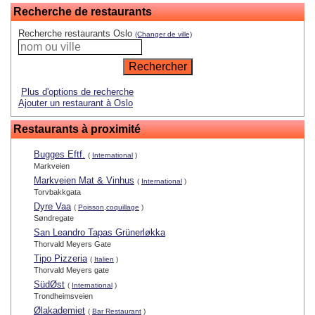
Recherche de restaurants
Recherche restaurants Oslo
(Changer de ville)
Plus d'options de recherche
Ajouter un restaurant à Oslo
Restaurants à proximité
Bugges Eftf.
(
International
)
Markveien
Markveien Mat & Vinhus
(
International
)
Torvbakkgata
Dyre Vaa
(
Poisson,coquillage
)
Søndregate
San Leandro Tapas Grünerløkka
Thorvald Meyers Gate
Tipo Pizzeria
(
Italien
)
Thorvald Meyers gate
SüdØst
(
International
)
Trondheimsveien
Ølakademiet
(
Bar Restaurant
)