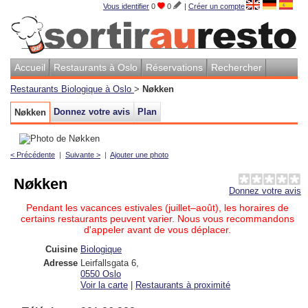
Vous identifier
0
0
|
Créer un compte
Accueil
Restaurants à Oslo
Réservations
Rechercher
Restaurants Biologique à Oslo
>
Nøkken
Donnez votre avis
Plan
Nøkken
< Précédente
|
Suivante >
|
Ajouter une photo
Nøkken
Donnez votre avis
Pendant les vacances estivales (juillet–août), les horaires de
certains restaurants peuvent varier. Nous vous recommandons
d'appeler avant de vous déplacer.
Cuisine
Biologique
Adresse
Leirfallsgata 6
,
0550
Oslo
Voir la carte
|
Restaurants à proximité