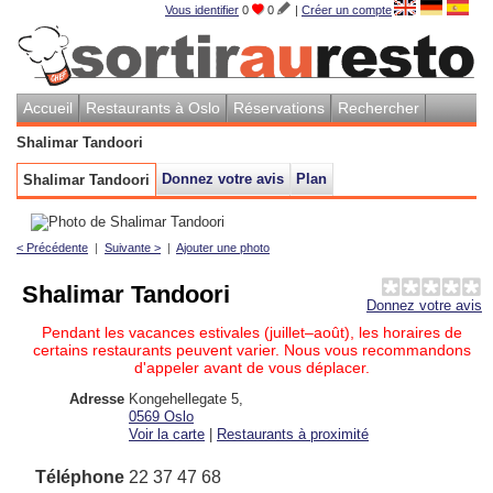
Vous identifier
0
0
|
Créer un compte
Accueil
Restaurants à Oslo
Réservations
Rechercher
Shalimar Tandoori
Donnez votre avis
Plan
Shalimar Tandoori
< Précédente
|
Suivante >
|
Ajouter une photo
Shalimar Tandoori
Donnez votre avis
Pendant les vacances estivales (juillet–août), les horaires de
certains restaurants peuvent varier. Nous vous recommandons
d'appeler avant de vous déplacer.
Adresse
Kongehellegate 5
,
0569
Oslo
Voir la carte
|
Restaurants à proximité
Téléphone
22 37 47 68