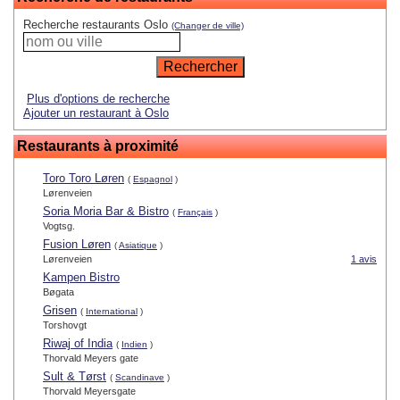
Recherche restaurants Oslo
(Changer de ville)
Plus d'options de recherche
Ajouter un restaurant à Oslo
Restaurants à proximité
Toro Toro Løren
(
Espagnol
)
Lørenveien
Soria Moria Bar & Bistro
(
Français
)
Vogtsg.
Fusion Løren
(
Asiatique
)
Lørenveien
1 avis
Kampen Bistro
Bøgata
Grisen
(
International
)
Torshovgt
Riwaj of India
(
Indien
)
Thorvald Meyers gate
Sult & Tørst
(
Scandinave
)
Thorvald Meyersgate