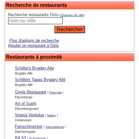
Recherche de restaurants
Recherche restaurants Oslo
(Changer de ville)
Plus d'options de recherche
Ajouter un restaurant à Oslo
Restaurants à proximité
Schiller's Bygdøy Alle
Bygdøy Alle
Schillers Tapas Bygdøy Allé
Bygdøy Allé
Gimle Restaurant
(
Français
)
Elisenbergv
Art of Sushi
Elisenbergveien
Vineria Ventidue
(
Italien
)
Gimleveien
Feinschmecker
(
International
)
Balchensgate
BA 53
(
Scandinave
)