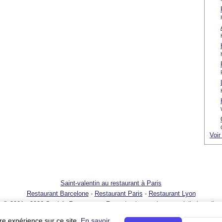
Voir
Saint-valentin au restaurant à Paris
Restaurant Barcelone
-
Restaurant Paris
-
Restaurant Lyon
© 2001 - 2026 SortirAuResto.com - Reproduction totale ou partielle interdite
t
-
Promotion de votre restaurant
-
FAQ
-
FAQ pour propriétaires de restaurant
re expérience sur ce site.
En savoir