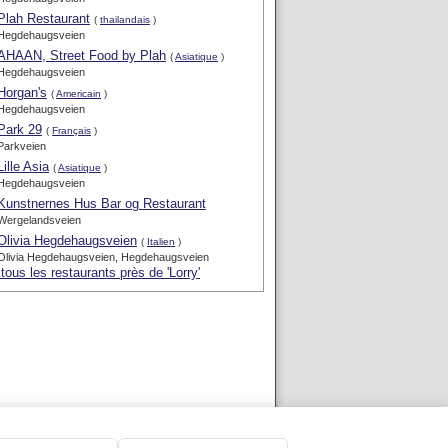
Plah Restaurant
(
thailandais
)
Hegdehaugsveien
AHAAN, Street Food by Plah
(
Asiatique
)
Hegdehaugsveien
Horgan's
(
Americain
)
Hegdehaugsveien
Park 29
(
Français
)
Parkveien
Lille Asia
(
Asiatique
)
Hegdehaugsveien
Kunstnernes Hus Bar og Restaurant
Wergelandsveien
Olivia Hegdehaugsveien
(
Italien
)
Olivia Hegdehaugsveien, Hegdehaugsveien
 tous les restaurants près de 'Lorry'
-
Blog
-
Nous contacter