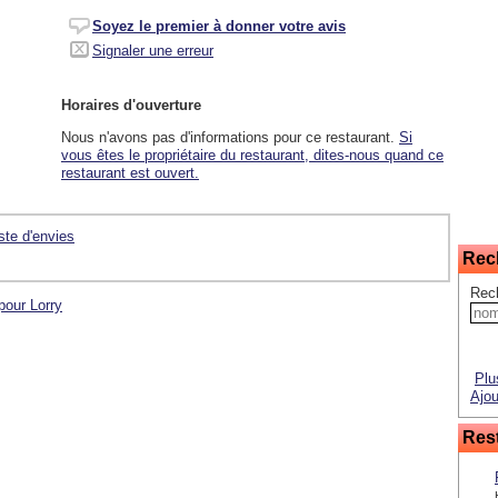
Soyez le premier à donner votre avis
Signaler une erreur
Horaires d'ouverture
Nous n'avons pas d'informations pour ce restaurant.
Si
vous êtes le propriétaire du restaurant, dites-nous quand ce
restaurant est ouvert.
iste d'envies
Rec
Rec
pour Lorry
Plu
Ajou
Rest