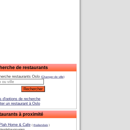
herche de restaurants
herche restaurants Oslo
(Changer de ville)
s d'options de recherche
ter un restaurant à Oslo
aurants à proximité
Plah Home & Cafe
(
thailandais
)
Hegdehaugsveien