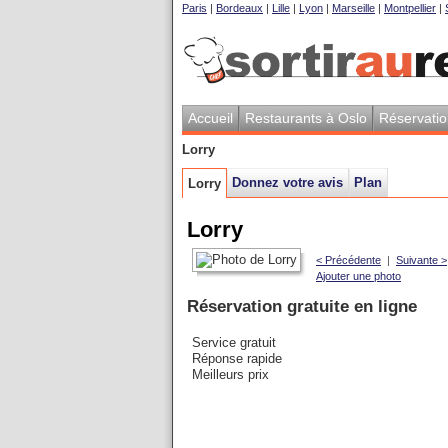
Paris
|
Bordeaux
|
Lille
|
Lyon
|
Marseille
|
Montpellier
|
Accueil
Restaurants à Oslo
Réservati
Lorry
Donnez votre avis
Plan
Lorry
Lorry
< Précédente
|
Suivante >
Ajouter une photo
Réservation gratuite en ligne
Service gratuit
Réponse rapide
Meilleurs prix