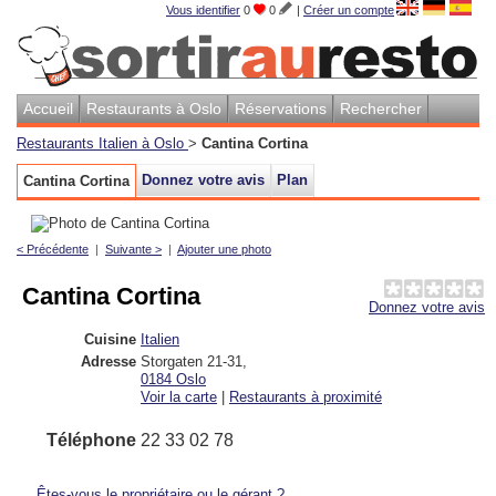
Vous identifier
0
0
|
Créer un compte
Accueil
Restaurants à Oslo
Réservations
Rechercher
Restaurants Italien à Oslo
>
Cantina Cortina
Donnez votre avis
Plan
Cantina Cortina
< Précédente
|
Suivante >
|
Ajouter une photo
Cantina Cortina
Donnez votre avis
Cuisine
Italien
Adresse
Storgaten 21-31
,
0184
Oslo
Voir la carte
|
Restaurants à proximité
Téléphone
22 33 02 78
Êtes-vous le propriétaire ou le gérant ?