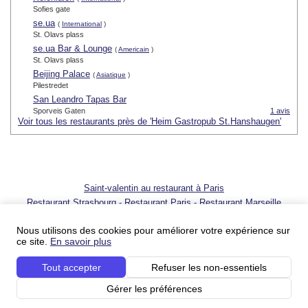
Sofies gate
se.ua
(
International
)
St. Olavs plass
se.ua Bar & Lounge
(
Americain
)
St. Olavs plass
Beijing Palace
(
Asiatique
)
Pilestredet
San Leandro Tapas Bar
Sporveis Gaten
1 avis
Voir tous les restaurants près de 'Heim Gastropub St.Hanshaugen'
Saint-valentin au restaurant à Paris
Restaurant Strasbourg
-
Restaurant Paris
-
Restaurant Marseille
© 2001 - 2026 SortirAuResto.com - Reproduction totale ou partielle
interdite
Nous utilisons des cookies pour améliorer votre expérience sur
ce site.
En savoir plus
Ajouter votre restaurant
-
Promotion de votre restaurant
-
FAQ
-
FAQ
pour propriétaires de restaurant
-
Blog
-
Nous contacter
Tout accepter
Refuser les non-essentiels
Conditions du service
-
Conditions du service pour les professionnels
-
Politique sur
la vie privée
-
Votre publicité sur SortirAuResto.com
-
SortirAuResto recrute
Gérer les préférences
Nos partenaires :
Les restos – guide de restaurants