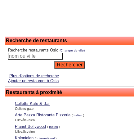
Recherche de restaurants
Recherche restaurants Oslo
(Changer de ville)
Plus d'options de recherche
Ajouter un restaurant à Oslo
Restaurants à proximité
Colletts Kafé & Bar
Colletts gate
Arte Pazza Ristorante Pizzeria
(
Italien
)
Ullevålsveien
Planet Bollywood
(
Indien
)
Ullevålsveien
Kolonialen
(
International
)