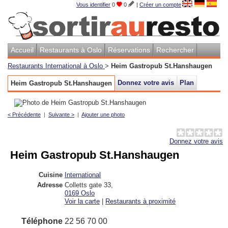
Vous identifier
0
0
|
Créer un compte
Accueil
Restaurants à Oslo
Réservations
Rechercher
Restaurants International à Oslo
>
Heim Gastropub St.Hanshaugen
Donnez votre avis
Plan
Heim Gastropub St.Hanshaugen
< Précédente
|
Suivante >
|
Ajouter une photo
Donnez votre avis
Heim Gastropub St.Hanshaugen
Cuisine
International
Adresse
Colletts gate 33
,
0169
Oslo
Voir la carte
|
Restaurants à proximité
Téléphone
22 56 70 00