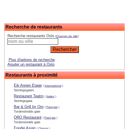
Recherche de restaurants
Recherche restaurants Oslo
(Changer de ville)
Plus d'options de recherche
Ajouter un restaurant à Oslo
Restaurants à proximité
Eik Annen Etage
(
International
)
Stortingsgaten
Restaurant Teatro
(
Italien
)
Stortingsgata
Bar & Grill by Oro
(
Français
)
Tordenskiolds gate
ORO Restaurant
(
Français
)
Tordenskiolds gate
Foodie Asian
(
Chinois
)