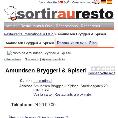
Vous identifier
0
0
|
Créer un compte
Accueil
Restaurants à Oslo
Réservations
Rechercher
Restaurants International à Oslo
>
Amundsen Bryggeri & Spiseri
Donnez votre avis
Plan
Amundsen Bryggeri & Spiseri
< Précédente
|
Suivante >
|
Ajouter une photo
Amundsen Bryggeri & Spiseri
Donnez votre avis
Cuisine
International
Adresse
Amundsen Bryggeri & Spiseri, Stortingsgaten 20
,
0161
Oslo
Voir la carte
|
Restaurants à proximité
Téléphone
24 20 09 00
Êtes-vous le propriétaire ou le gérant ?