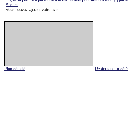
Soyez la première personne à écrire un avis pour Amundsen Bryggeri &
Spiseri
Vous pouvez ajouter votre avis
Plan détaillé
Restaurants à côté