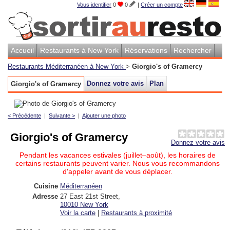
Vous identifier
0
0
|
Créer un compte
Accueil
Restaurants à New York
Réservations
Rechercher
Restaurants Méditerranéen à New York
>
Giorgio's of Gramercy
Donnez votre avis
Plan
Giorgio's of Gramercy
< Précédente
|
Suivante >
|
Ajouter une photo
Giorgio's of Gramercy
Donnez votre avis
Pendant les vacances estivales (juillet–août), les horaires de
certains restaurants peuvent varier. Nous vous recommandons
d'appeler avant de vous déplacer.
Cuisine
Méditerranéen
Adresse
27 East 21st Street
,
10010
New York
Voir la carte
|
Restaurants à proximité