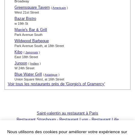
Broadway
Greensquare Tavern
(
Americain
)
West 21st Street
Bazar Bistro
w 19th St
Maxie's Bar & Grill
Park Avenue South
Wildwood Barbeque
Park Avenue South, at 18th Street
Kibo
(
Japonais
)
East 18th Street
Junoon
(
Indien
)
W 24th Street
Blue Water Grill
(
Asiatique
)
Union Square West, at 16th Street
Voir tous les restaurants près de 'Giorgio's of Gramercy'
Saint-valentin au restaurant à Paris
Restaurant Strasbourg
-
Restaurant Lyon
-
Restaurant Lille
© 2001 - 2026 SortirAuResto.com - Reproduction totale ou partielle
interdite
Nous utilisons des cookies pour améliorer votre expérience sur