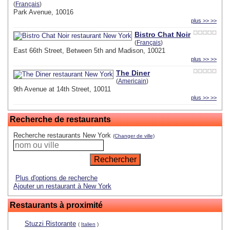
(
Français
)
Park Avenue, 10016
plus >> >>
Bistro Chat Noir
(
Français
)
East 66th Street, Between 5th and Madison, 10021
plus >> >>
The Diner
(
Americain
)
9th Avenue at 14th Street, 10011
plus >> >>
Recherche de restaurants
Recherche restaurants New York
(Changer de ville)
Plus d'options de recherche
Ajouter un restaurant à New York
Restaurants à proximité
Stuzzi Ristorante
(
Italien
)