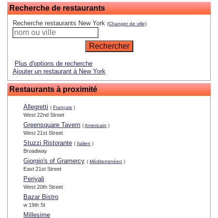
Recherche de restaurants
Recherche restaurants New York
(Changer de ville)
Plus d'options de recherche
Ajouter un restaurant à New York
Restaurants à proximité
Allegretti
(
Français
)
West 22nd Street
Greensquare Tavern
(
Americain
)
West 21st Street
Stuzzi Ristorante
(
Italien
)
Broadway
Giorgio's of Gramercy
(
Méditerranéen
)
East 21st Street
Periyali
West 20th Street
Bazar Bistro
w 19th St
Millesime