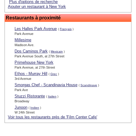
Plus d'options de recherche
Ajouter un restaurant à New York
Restaurants à proximité
Les Halles Park Avenue
(
Français
)
Park Avenue
Millesime
Madison Ave.
Dos Caminos Park
(
Mexicain
)
Park Avenue South, at 27th Street
Primehouse New York
Park Avenue, at 27th Street
Ethos - Murray Hill
(
Grec
)
3rd Avenue
Smorgas Chef - Scandinavia House
(
Scandinave
)
Park Ave
Stuzzi Ristorante
(
Italien
)
Broadway
Junoon
(
Indien
)
W 24th Street
Voir tous les restaurants près de 'Film Center Cafe'