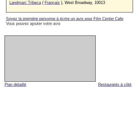
Landmarc Tribeca
(
Français
), West Broadway, 10013
Soyez la première personne à écrire un avis pour Film Center Cafe
Vous pouvez ajouter votre avis
Plan détaillé
Restaurants à côté