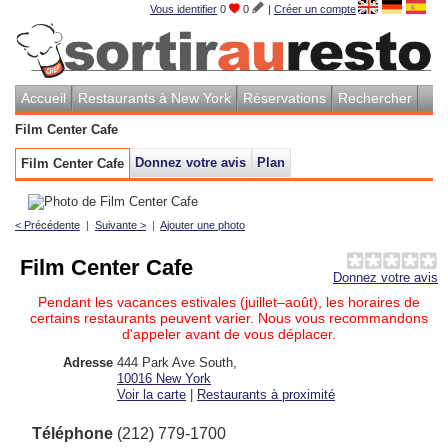
Vous identifier
0
0
|
Créer un compte
Accueil
Restaurants à New York
Réservations
Rechercher
Film Center Cafe
Donnez votre avis
Plan
Film Center Cafe
< Précédente
|
Suivante >
|
Ajouter une photo
Film Center Cafe
Donnez votre avis
Pendant les vacances estivales (juillet–août), les horaires de
certains restaurants peuvent varier. Nous vous recommandons
d'appeler avant de vous déplacer.
Adresse
444 Park Ave South
,
10016
New York
Voir la carte
|
Restaurants à proximité
Téléphone
(212) 779-1700