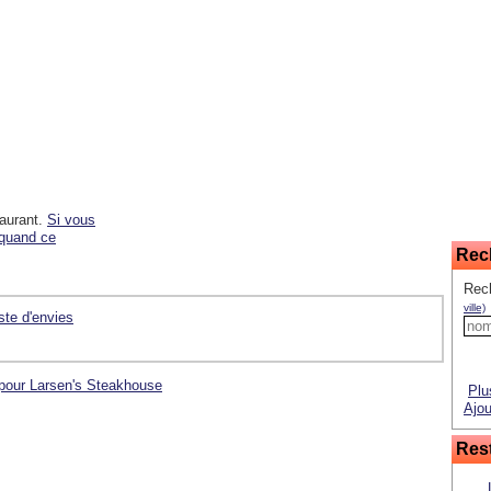
taurant.
Si vous
 quand ce
Rec
Rec
ville)
iste d'envies
 pour Larsen's Steakhouse
Plu
Ajou
Rest