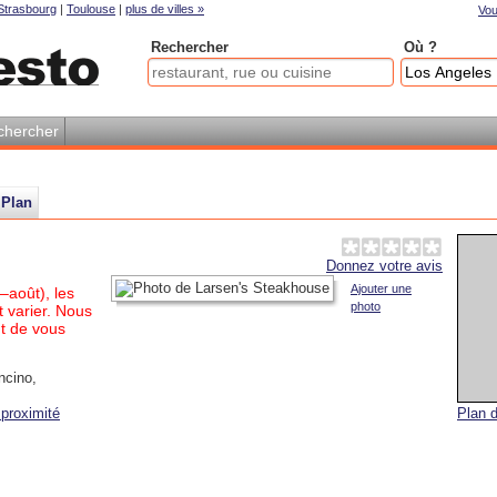
Strasbourg
|
Toulouse
|
plus de villes »
Vou
Rechercher
Où ?
chercher
Plan
Donnez votre avis
Ajouter une
–août), les
photo
 varier. Nous
t de vous
ncino
,
proximité
Plan d