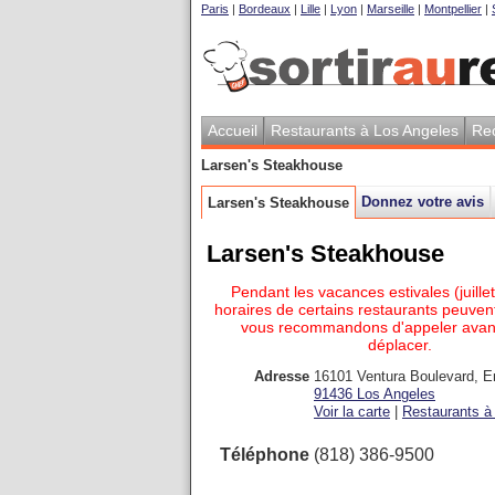
Paris
|
Bordeaux
|
Lille
|
Lyon
|
Marseille
|
Montpellier
|
Accueil
Restaurants à Los Angeles
Re
Larsen's Steakhouse
Donnez votre avis
Larsen's Steakhouse
Larsen's Steakhouse
Pendant les vacances estivales (juillet
horaires de certains restaurants peuvent
vous recommandons d'appeler avan
déplacer.
Adresse
16101 Ventura Boulevard, E
91436
Los Angeles
Voir la carte
|
Restaurants à 
Téléphone
(818) 386-9500