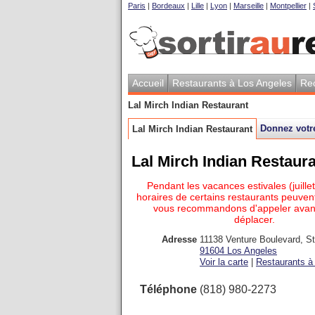
Paris
|
Bordeaux
|
Lille
|
Lyon
|
Marseille
|
Montpellier
|
Accueil
Restaurants à Los Angeles
Re
Lal Mirch Indian Restaurant
Donnez votr
Lal Mirch Indian Restaurant
Lal Mirch Indian Restaur
Pendant les vacances estivales (juillet
horaires de certains restaurants peuvent
vous recommandons d'appeler avan
déplacer.
Adresse
11138 Venture Boulevard, St
91604
Los Angeles
Voir la carte
|
Restaurants à 
Téléphone
(818) 980-2273