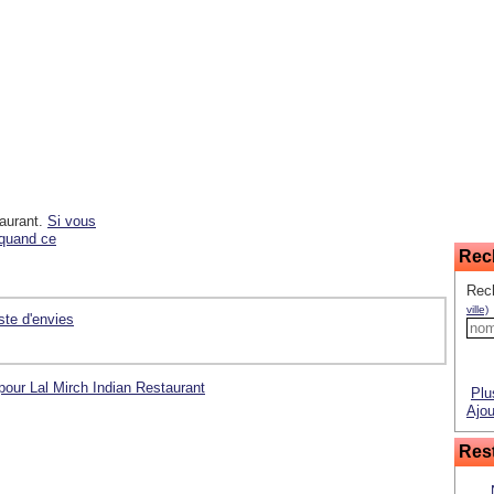
taurant.
Si vous
 quand ce
Rec
Rec
ville)
iste d'envies
pour Lal Mirch Indian Restaurant
Plu
Ajou
Rest