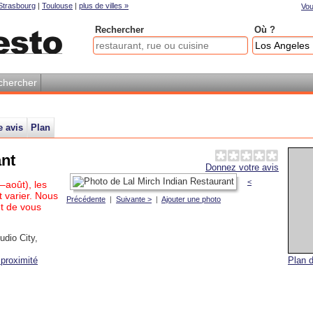
Strasbourg
|
Toulouse
|
plus de villes »
Vou
Rechercher
Où ?
chercher
e avis
Plan
ant
Donnez votre avis
<
–août), les
 varier. Nous
Précédente
|
Suivante >
|
Ajouter une photo
t de vous
udio City
,
proximité
Plan d