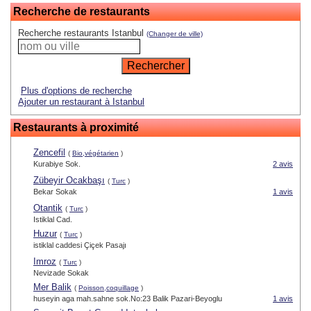
Recherche de restaurants
Recherche restaurants Istanbul
(Changer de ville)
Plus d'options de recherche
Ajouter un restaurant à Istanbul
Restaurants à proximité
Zencefil
(
Bio,végétarien
)
Kurabiye Sok.
2 avis
Zübeyir Ocakbaşı
(
Turc
)
Bekar Sokak
1 avis
Otantik
(
Turc
)
Istiklal Cad.
Huzur
(
Turc
)
istiklal caddesi Çiçek Pasajı
Imroz
(
Turc
)
Nevizade Sokak
Mer Balik
(
Poisson,coquillage
)
huseyin aga mah.sahne sok.No:23 Balik Pazari-Beyoglu
1 avis