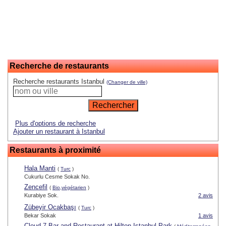
Recherche de restaurants
Recherche restaurants Istanbul
(Changer de ville)
Plus d'options de recherche
Ajouter un restaurant à Istanbul
Restaurants à proximité
Hala Manti
(
Turc
)
Cukurlu Cesme Sokak No.
Zencefil
(
Bio,végétarien
)
Kurabiye Sok.
2 avis
Zübeyir Ocakbaşı
(
Turc
)
Bekar Sokak
1 avis
Cloud 7 Bar and Restaurant at Hilton Istanbul Park