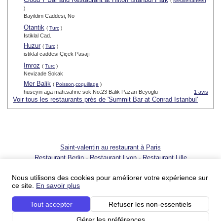
(
Méditerranéen
)
Bayildim Caddesi, No
Otantik
(
Turc
)
Istiklal Cad.
Huzur
(
Turc
)
istiklal caddesi Çiçek Pasajı
Imroz
(
Turc
)
Nevizade Sokak
Mer Balik
(
Poisson,coquillage
)
huseyin aga mah.sahne sok.No:23 Balik Pazari-Beyoglu
1 avis
Voir tous les restaurants près de 'Summit Bar at Conrad Istanbul'
Saint-valentin au restaurant à Paris
Restaurant Berlin
-
Restaurant Lyon
-
Restaurant Lille
© 2001 - 2026 SortirAuResto.com - Reproduction totale ou partielle
interdite
Nous utilisons des cookies pour améliorer votre expérience sur
ce site.
En savoir plus
Ajouter votre restaurant
-
Promotion de votre restaurant
-
FAQ
-
FAQ
pour propriétaires de restaurant
-
Blog
-
Nous contacter
Tout accepter
Refuser les non-essentiels
Conditions du service
-
Conditions du service pour les professionnels
-
Politique sur
la vie privée
-
Votre publicité sur SortirAuResto.com
-
SortirAuResto recrute
Gérer les préférences