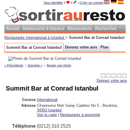
Vous identifier
0
0
|
Créer un compte
Accueil
Restaurants à Istanbul
Réservations
Rechercher
Restaurants International à Istanbul
>
Summit Bar at Conrad Istanbul
Donnez votre avis
Plan
Summit Bar at Conrad Istanbul
< Précédente
|
Suivante >
|
Ajouter une photo
Donnez votre avis
Summit Bar at Conrad Istanbul
Cuisine
International
Adresse
Cihannuma Mah Saray Caddesi No 5 , Besiktas
,
34353
Istanbul
Voir la carte
|
Restaurants à proximité
Téléphone
(0212) 310 2525