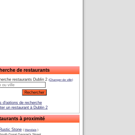
herche de restaurants
erche restaurants Dublin 2
(Changer de ville)
s d'options de recherche
ter un restaurant à Dublin 2
aurants à proximité
Rustic Stone
(
Irlandais
)
South Great George's Street