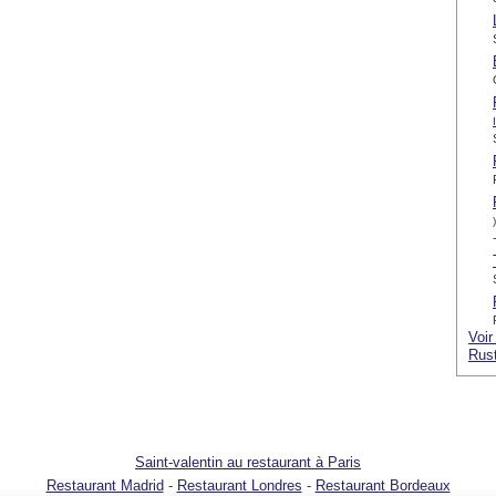
)
Voir
Rust
Saint-valentin au restaurant à Paris
Restaurant Madrid
-
Restaurant Londres
-
Restaurant Bordeaux