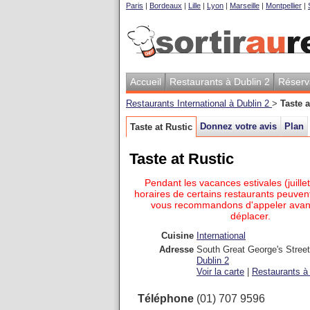
Paris
|
Bordeaux
|
Lille
|
Lyon
|
Marseille
|
Montpellier
|
Accueil
Restaurants à Dublin 2
Réserv
Restaurants International à Dublin 2
>
Taste a
Donnez votre avis
Plan
Taste at Rustic
Taste at Rustic
Pendant les vacances estivales (juillet
horaires de certains restaurants peuvent
vous recommandons d'appeler avan
déplacer.
Cuisine
International
Adresse
South Great George's Street
Dublin 2
Voir la carte
|
Restaurants à 
Téléphone
(01) 707 9596