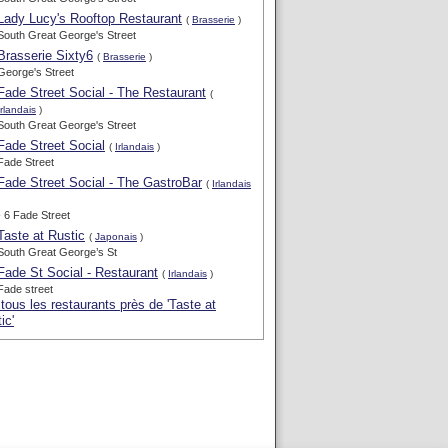
Lady Lucy's Rooftop Restaurant
(
Brasserie
)
South Great George's Street
Brasserie Sixty6
(
Brasserie
)
George's Street
Fade Street Social - The Restaurant
(
Irlandais
)
South Great George's Street
Fade Street Social
(
Irlandais
)
Fade Street
Fade Street Social - The GastroBar
(
Irlandais
- 6 Fade Street
Taste at Rustic
(
Japonais
)
South Great George’s St
Fade St Social - Restaurant
(
Irlandais
)
Fade street
 tous les restaurants près de 'Taste at
ic'