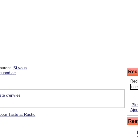
taurant.
Si vous
Rec
 quand ce
Rech
iste d'envies
Plu
Ajou
pour Taste at Rustic
Rest