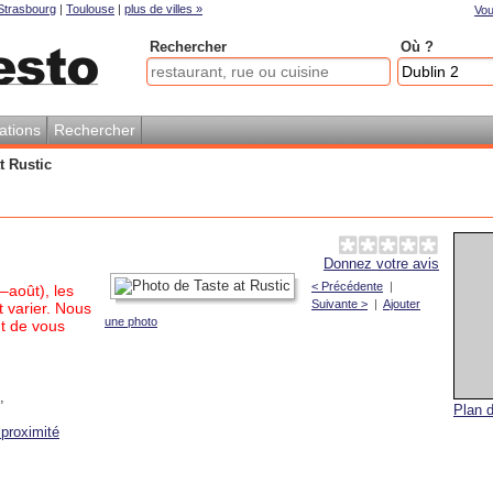
Strasbourg
|
Toulouse
|
plus de villes »
Vou
Rechercher
Où ?
ations
Rechercher
t Rustic
Donnez votre avis
< Précédente
|
–août), les
Suivante >
|
Ajouter
 varier. Nous
une photo
t de vous
,
Plan d
proximité