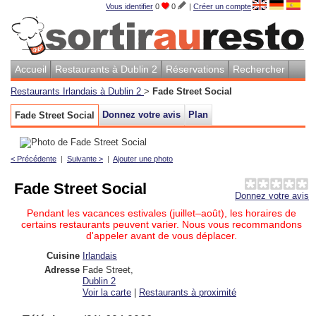
Vous identifier
0
0
|
Créer un compte
Accueil
Restaurants à Dublin 2
Réservations
Rechercher
Restaurants Irlandais à Dublin 2
>
Fade Street Social
Donnez votre avis
Plan
Fade Street Social
< Précédente
|
Suivante >
|
Ajouter une photo
Fade Street Social
Donnez votre avis
Pendant les vacances estivales (juillet–août), les horaires de
certains restaurants peuvent varier. Nous vous recommandons
d'appeler avant de vous déplacer.
Cuisine
Irlandais
Adresse
Fade Street
,
Dublin 2
Voir la carte
|
Restaurants à proximité