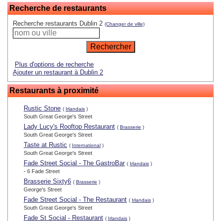
Recherche de restaurants
Recherche restaurants Dublin 2
(Changer de ville)
Plus d'options de recherche
Ajouter un restaurant à Dublin 2
Restaurants à proximité
Rustic Stone
(
Irlandais
)
South Great George's Street
Lady Lucy's Rooftop Restaurant
(
Brasserie
)
South Great George's Street
Taste at Rustic
(
International
)
South Great George's Street
Fade Street Social - The GastroBar
(
Irlandais
)
- 6 Fade Street
Brasserie Sixty6
(
Brasserie
)
George's Street
Fade Street Social - The Restaurant
(
Irlandais
)
South Great George's Street
Fade St Social - Restaurant
(
Irlandais
)