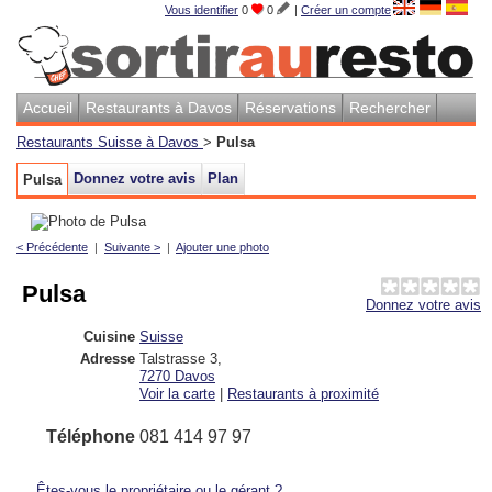
Vous identifier
0
0
|
Créer un compte
Accueil
Restaurants à Davos
Réservations
Rechercher
Restaurants Suisse à Davos
>
Pulsa
Donnez votre avis
Plan
Pulsa
< Précédente
|
Suivante >
|
Ajouter une photo
Pulsa
Donnez votre avis
Cuisine
Suisse
Adresse
Talstrasse 3
,
7270
Davos
Voir la carte
|
Restaurants à proximité
Téléphone
081 414 97 97
Êtes-vous le propriétaire ou le gérant ?