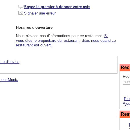
Soyez le premier à donner votre avis
Signaler une erreur
Horaires d'ouverture
Nous n'avons pas d'informations pour ce restaurant.
Si
vous êtes le propriétaire du restaurant, dites-nous quand ce
restaurant est ouvert.
iste d'envies
Rec
Rec
 pour Monta
Plu
Ajou
Rest