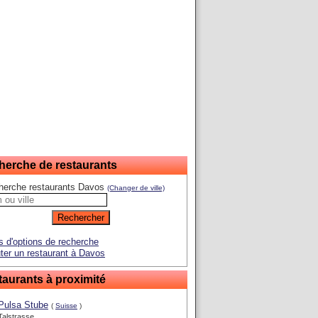
herche de restaurants
herche restaurants Davos
(Changer de ville)
s d'options de recherche
ter un restaurant à Davos
aurants à proximité
Pulsa Stube
(
Suisse
)
Talstrasse