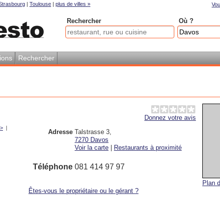
Strasbourg
|
Toulouse
|
plus de villes »
Vou
Rechercher
Où ?
ions
Rechercher
Donnez votre avis
 >
|
Adresse
Talstrasse 3
,
7270
Davos
Voir la carte
|
Restaurants à proximité
Téléphone
081 414 97 97
Plan d
Êtes-vous le propriétaire ou le gérant ?