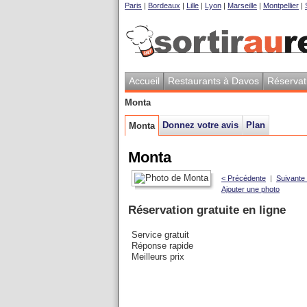
Paris
|
Bordeaux
|
Lille
|
Lyon
|
Marseille
|
Montpellier
|
Accueil
Restaurants à Davos
Réservat
Monta
Donnez votre avis
Plan
Monta
Monta
< Précédente
|
Suivante
Ajouter une photo
Réservation gratuite en ligne
Service gratuit
Réponse rapide
Meilleurs prix