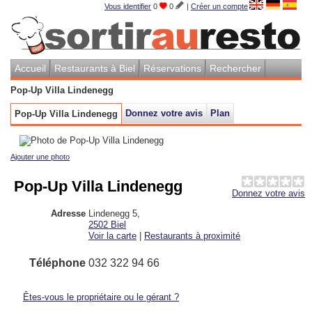
Vous identifier
0
0
|
Créer un compte
Accueil
Restaurants à Biel
Réservations
Rechercher
Pop-Up Villa Lindenegg
Donnez votre avis
Plan
Pop-Up Villa Lindenegg
Ajouter une photo
Pop-Up Villa Lindenegg
Donnez votre avis
Adresse
Lindenegg 5
,
2502
Biel
Voir la carte
|
Restaurants à proximité
Téléphone
032 322 94 66
Êtes-vous le propriétaire ou le gérant ?