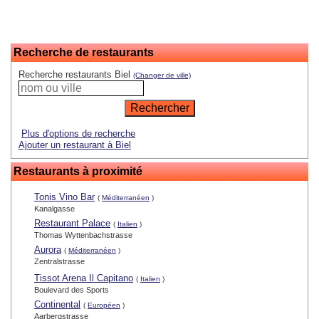
Recherche de restaurants
Recherche restaurants Biel
(Changer de ville)
Plus d'options de recherche
Ajouter un restaurant à Biel
Restaurants à proximité
Tonis Vino Bar
(
Méditerranéen
)
Kanalgasse
Restaurant Palace
(
Italien
)
Thomas Wyttenbachstrasse
Aurora
(
Méditerranéen
)
Zentralstrasse
Tissot Arena Il Capitano
(
Italien
)
Boulevard des Sports
Continental
(
Européen
)
Aarbergstrasse