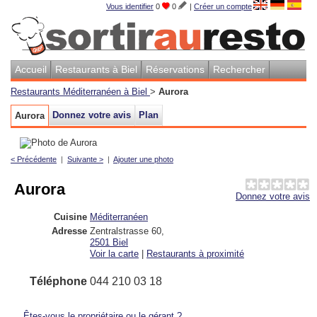
Vous identifier
0
0
|
Créer un compte
Accueil
Restaurants à Biel
Réservations
Rechercher
Restaurants Méditerranéen à Biel
>
Aurora
Donnez votre avis
Plan
Aurora
< Précédente
|
Suivante >
|
Ajouter une photo
Aurora
Donnez votre avis
Cuisine
Méditerranéen
Adresse
Zentralstrasse 60
,
2501
Biel
Voir la carte
|
Restaurants à proximité
Téléphone
044 210 03 18
Êtes-vous le propriétaire ou le gérant ?