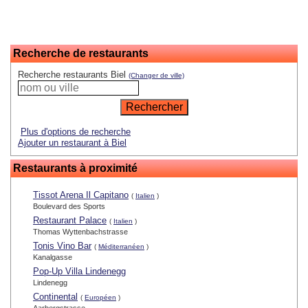
Recherche de restaurants
Recherche restaurants Biel
(Changer de ville)
Plus d'options de recherche
Ajouter un restaurant à Biel
Restaurants à proximité
Tissot Arena Il Capitano
(
Italien
)
Boulevard des Sports
Restaurant Palace
(
Italien
)
Thomas Wyttenbachstrasse
Tonis Vino Bar
(
Méditerranéen
)
Kanalgasse
Pop-Up Villa Lindenegg
Lindenegg
Continental
(
Européen
)