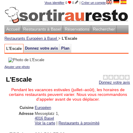
Vous identifier
0
0
|
Créer un compte
Accueil
Restaurants à Basel
Réservations
Rechercher
Restaurants Européen à Basel
>
L'Escale
Donnez votre avis
Plan
L'Escale
Ajouter une photo
L'Escale
Donnez votre avis
Pendant les vacances estivales (juillet–août), les horaires de
certains restaurants peuvent varier. Nous vous recommandons
d'appeler avant de vous déplacer.
Cuisine
Européen
Adresse
Messeplatz 1
,
4016
Basel
Voir la carte
|
Restaurants à proximité