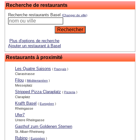
Recherche de restaurants
Recherche restaurants Basel
(Changer de ville)
Plus d'options de recherche
Ajouter un restaurant à Basel
Restaurants à proximité
Les Quatre Saisons
(
Français
)
Clarastrasse
Filou
(
Méditerranéen
)
Messeplatz
Stripped Pizza Claraplatz
(
Pizzeria
)
Claraplatz
Krafft Basel
(
Européen
)
Rheingasse
Ufer7
Untere Rheingasse
Gasthof zum Goldenen Sternen
St. Alban-Rheinweg
Rubino
(
Européen
)