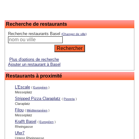
Recherche de restaurants
Recherche restaurants Basel
(Changer de ville)
Plus d'options de recherche
Ajouter un restaurant à Basel
Restaurants à proximité
L'Escale
(
Européen
)
Messeplatz
Stripped Pizza Claraplatz
(
Pizzeria
)
Claraplatz
Filou
(
Méditerranéen
)
Messeplatz
Krafft Basel
(
Européen
)
Rheingasse
Ufer7
Untere Rheingasse