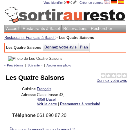
Vous identifier
0
0
|
Créer un compte
Accueil
Restaurants à Basel
Réservations
Rechercher
Restaurants Français à Basel
>
Les Quatre Saisons
Donnez votre avis
Plan
Les Quatre Saisons
< Précédente
|
Suivante >
|
Ajouter une photo
Les Quatre Saisons
Donnez votre avis
Cuisine
Français
Adresse
Clarastrasse 43
,
4058
Basel
Voir la carte
|
Restaurants à proximité
Téléphone
061 690 87 20
Êtes-vous le propriétaire ou le gérant ?