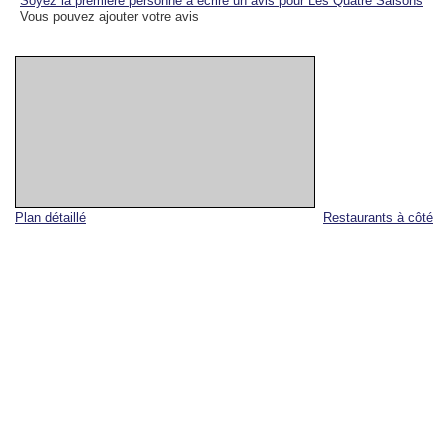
Soyez la première personne à écrire un avis pour Les Quatre Saisons
Vous pouvez ajouter votre avis
Plan détaillé
Restaurants à côté