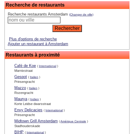
Recherche de restaurants
Recherche restaurants Amsterdam
(Changer de ville)
Plus d'options de recherche
Ajouter un restaurant à Amsterdam
Restaurants à proximité
Café de Koe
(
International
)
Marnixstraat
Gespot
(
Italien
)
Prinsengracht
Mazzo
(
Italien
)
Rozengracht
Maurya
(
Indien
)
Korte Leidse dwarsstraat
Envy Delicacies
(
International
)
Prinsengracht
Midtown Grill Amsterdam
(
Amérique Centrale
)
Stadhouderskade
BIHP
(
International
)