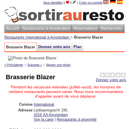
Vous identifier
0
0
|
Créer un compte
Accueil
Restaurants à Amsterdam
Réservations
Rechercher
Restaurants International à Amsterdam
>
Brasserie Blazer
Donnez votre avis
Plan
Brasserie Blazer
< Précédente
|
Suivante >
|
Ajouter une photo
Brasserie Blazer
Donnez votre avis
Pendant les vacances estivales (juillet–août), les horaires de
certains restaurants peuvent varier. Nous vous recommandons
d'appeler avant de vous déplacer.
Cuisine
International
Adresse
Lijnbaansgracht 190
,
1016 XA
Amsterdam
Voir la carte
|
Restaurants à proximité