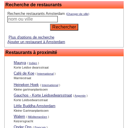
Recherche de restaurants
Recherche restaurants Amsterdam
(Changer de ville)
Plus d'options de recherche
Ajouter un restaurant à Amsterdam
Restaurants à proximité
Maurya
(
Indien
)
Korte Leidse dwarsstraat
Café de Koe
(
International
)
Marnixstraat
Heineken Hoek
(
International
)
Kleine gartmanplantsoen
Gauchos - Korte Leidsedwarsstraat
(
Argentin
)
Korte Leidsedwarsstraat
Little Buddha Amsterdam
Kleine Gartmanplantsoen
Walem
(
Méditerranéen
)
Keizersgracht
Onder Ons
(
Français
)