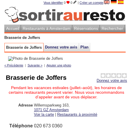
Vous identifier
0
0
|
Créer un compte
Accueil
Restaurants à Amsterdam
Réservations
Rechercher
Brasserie de Joffers
Donnez votre avis
Plan
Brasserie de Joffers
< Précédente
|
Suivante >
|
Ajouter une photo
Brasserie de Joffers
Donnez votre avis
Pendant les vacances estivales (juillet–août), les horaires de
certains restaurants peuvent varier. Nous vous recommandons
d'appeler avant de vous déplacer.
Adresse
Willemsparkweg 163
,
1071 GZ
Amsterdam
Voir la carte
|
Restaurants à proximité
Téléphone
020 673 0360