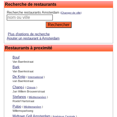
Recherche de restaurants
Recherche restaurants Amsterdam
(Changer de ville)
Plus d'options de recherche
Ajouter un restaurant à Amsterdam
Restaurants à proximité
Bouf
Van Baerlestraat
Bark
Van Baerlestraat
De Knijp
(
International
)
van Baerlestraat
Chang-i
(
Chinois
)
Jan Willem Brouwerstraat
Stefanos
(
Méditerranéen
)
Roelof Hartstraat
Pulpo
(
Méditerranéen
)
Willemsparkweg
Midtown Grill Amsterdam
(
Amérique Centrale
)