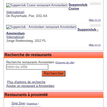
Supperclub
Cruise
(
International
)
De Ruyterhade, Pier, 1011 AA
plus >> >>
Supperclub -
Amsterdam
(
International
)
Jonge Roelensteeg, 1012 PL
plus >> >>
Recherche de restaurants
Recherche restaurants Amsterdam
(Changer de ville)
Plus d'options de recherche
Ajouter un restaurant à Amsterdam
Restaurants à proximité
Sing Sing
(
Asiatique
)