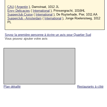
CAU
(
Argentin
), Damstraat, 1012 JL
Envy Delicacies
(
International
), Prinsengracht, 1016HL
Supperclub Cruise
(
International
), De Ruyterhade, Pier, 1011 AA
Supperclub - Amsterdam
(
International
), Jonge Roelensteeg, 1012
PL
Soyez la première personne à écrire un avis pour Quartier Sud
Vous pouvez ajouter votre avis
Plan détaillé
Restaurants à côté