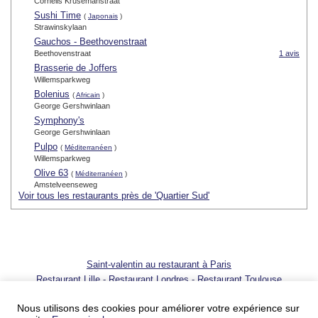
Cornelis Krusemanstraat
Sushi Time
(
Japonais
)
Strawinskylaan
Gauchos - Beethovenstraat
Beethovenstraat
1 avis
Brasserie de Joffers
Willemsparkweg
Bolenius
(
Africain
)
George Gershwinlaan
Symphony's
George Gershwinlaan
Pulpo
(
Méditerranéen
)
Willemsparkweg
Olive 63
(
Méditerranéen
)
Amstelveenseweg
Voir tous les restaurants près de 'Quartier Sud'
Saint-valentin au restaurant à Paris
Restaurant Lille
-
Restaurant Londres
-
Restaurant Toulouse
© 2001 - 2026 SortirAuResto.com - Reproduction totale ou partielle
interdite
Nous utilisons des cookies pour améliorer votre expérience sur