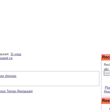
taurant.
Si vous
Rec
 quand ce
Rech
ville)
iste d'envies
Plu
 pour Tempo Restaurant
Ajou
Rest