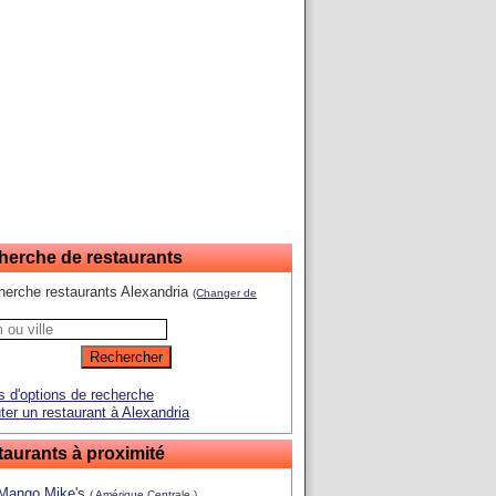
herche de restaurants
erche restaurants Alexandria
(Changer de
s d'options de recherche
ter un restaurant à Alexandria
aurants à proximité
Mango Mike's
(
Amérique Centrale
)