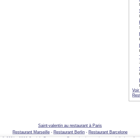
Voir
Rest
Saint-valentin au restaurant à Paris
Restaurant Marseille
-
Restaurant Berlin
-
Restaurant Barcelone
© 2001 - 2026 SortirAuResto.com - Reproduction totale ou partielle interdite