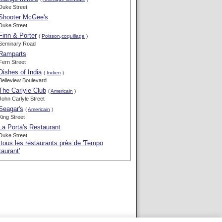
Duke Street
Shooter McGee's
Duke Street
Finn & Porter
(
Poisson,coquillage
)
Seminary Road
Ramparts
Fern Street
Dishes of India
(
Indien
)
Belleview Boulevard
The Carlyle Club
(
Americain
)
John Carlyle Street
Seagar's
(
Americain
)
King Street
La Porta's Restaurant
Duke Street
 tous les restaurants près de 'Tempo
aurant'