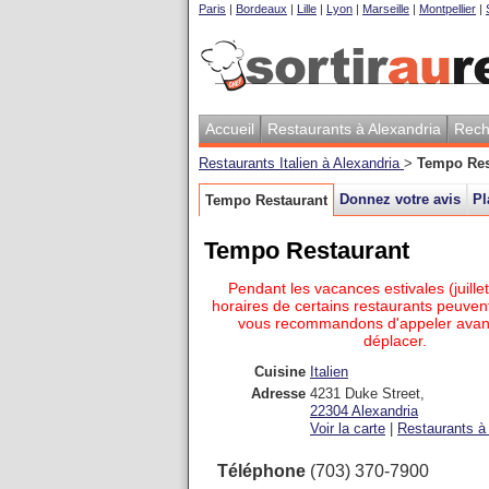
Paris
|
Bordeaux
|
Lille
|
Lyon
|
Marseille
|
Montpellier
|
Accueil
Restaurants à Alexandria
Rech
Restaurants Italien à Alexandria
>
Tempo Res
Donnez votre avis
Pl
Tempo Restaurant
Tempo Restaurant
Pendant les vacances estivales (juillet
horaires de certains restaurants peuvent
vous recommandons d'appeler avan
déplacer.
Cuisine
Italien
Adresse
4231 Duke Street
,
22304
Alexandria
Voir la carte
|
Restaurants à 
Téléphone
(703) 370-7900