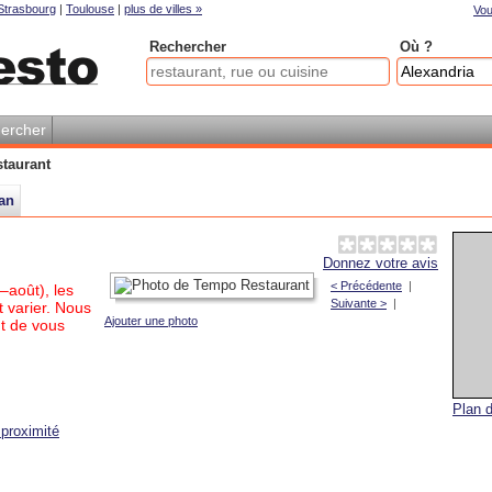
Strasbourg
|
Toulouse
|
plus de villes »
Vou
Rechercher
Où ?
ercher
taurant
an
Donnez votre avis
< Précédente
|
–août), les
Suivante >
|
 varier. Nous
Ajouter une photo
t de vous
Plan d
proximité