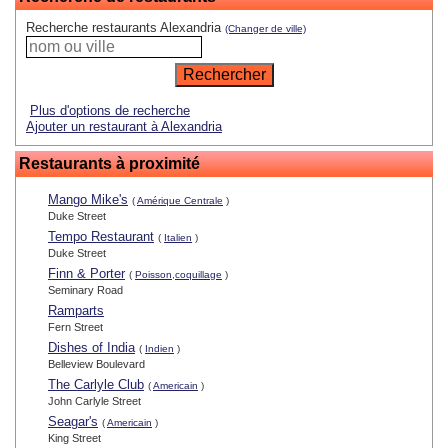
Recherche restaurants Alexandria
(Changer de ville)
Plus d'options de recherche
Ajouter un restaurant à Alexandria
Restaurants à proximité
Mango Mike's
(
Amérique Centrale
)
Duke Street
Tempo Restaurant
(
Italien
)
Duke Street
Finn & Porter
(
Poisson,coquillage
)
Seminary Road
Ramparts
Fern Street
Dishes of India
(
Indien
)
Belleview Boulevard
The Carlyle Club
(
Americain
)
John Carlyle Street
Seagar's
(
Americain
)
King Street