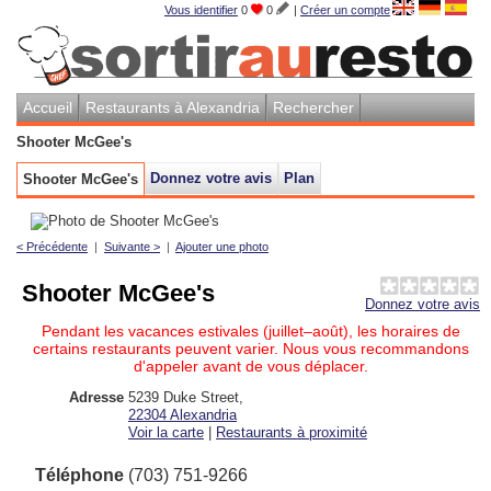
Vous identifier
0
0
|
Créer un compte
Accueil
Restaurants à Alexandria
Rechercher
Shooter McGee's
Donnez votre avis
Plan
Shooter McGee's
< Précédente
|
Suivante >
|
Ajouter une photo
Shooter McGee's
Donnez votre avis
Pendant les vacances estivales (juillet–août), les horaires de
certains restaurants peuvent varier. Nous vous recommandons
d'appeler avant de vous déplacer.
Adresse
5239 Duke Street
,
22304
Alexandria
Voir la carte
|
Restaurants à proximité
Téléphone
(703) 751-9266