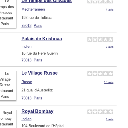
Le Temps des Olivades
Méditerranéen
4 avis
192 rue de Tolbiac
75013
Paris
Palais de Krishnaa
Indien
2 avis
16 rue du Père Guerin
75013
Paris
Le Village Russe
Russe
13 avis
21 quai d'Austerlitz
75013
Paris
Royal Bombay
Indien
8 avis
104 Boulevard de l'Hôpital