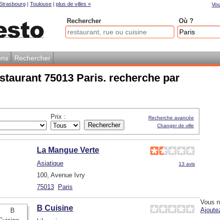
Strasbourg
|
Toulouse
|
plus de villes »
Vou
Rechercher
Où ?
ons
Rechercher
staurant 75013 Paris. recherche par
Prix :
Recherche avancée
Changer de ville
La Mangue Verte
Asiatique
13 avis
100, Avenue Ivry
75013
Paris
Vous n
B Cuisine
Ajoute