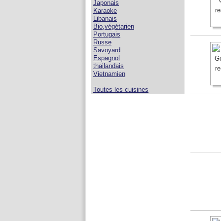
Japonais
Karaoke
Libanais
Bio,végétarien
Portugais
Russe
Savoyard
Espagnol
thailandais
Vietnamien
Toutes les cuisines