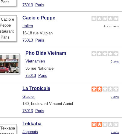
75013
Paris
Cacio e Peppe
Italien
Aucun avis
16-18 rue Vulpian
75013
Paris
Pho Bida Vietnam
Vietnamien
5 avis
36 rue Nationale
75013
Paris
La Tropicale
Glacier
9 avis
180, boulevard Vincent Auriol
75013
Paris
Tekkaba
Japonais
2 avis