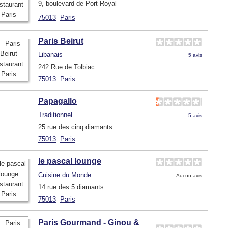
9, boulevard de Port Royal
75013
Paris
Paris Beirut
Libanais
5 avis
242 Rue de Tolbiac
75013
Paris
Papagallo
Traditionnel
5 avis
25 rue des cinq diamants
75013
Paris
le pascal lounge
Cuisine du Monde
Aucun avis
14 rue des 5 diamants
75013
Paris
Paris Gourmand - Ginou &