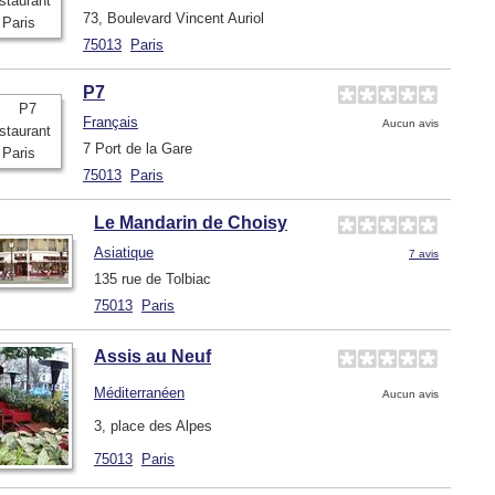
73, Boulevard Vincent Auriol
75013
Paris
P7
Français
Aucun avis
7 Port de la Gare
75013
Paris
Le Mandarin de Choisy
Asiatique
7 avis
135 rue de Tolbiac
75013
Paris
Assis au Neuf
Méditerranéen
Aucun avis
3, place des Alpes
75013
Paris