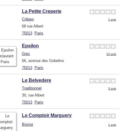
La Petite Creperie
Crêpes
1 avis
68 rue Albert
75013
Paris
Epsilon
Grec
10 avis
66, avenue des Gobelins
75013
Paris
Le Belvedere
Traditionnel
3 avis
30, rue Albert
75013
Paris
Le Comptoir Marguery
Bistrot
1 avis