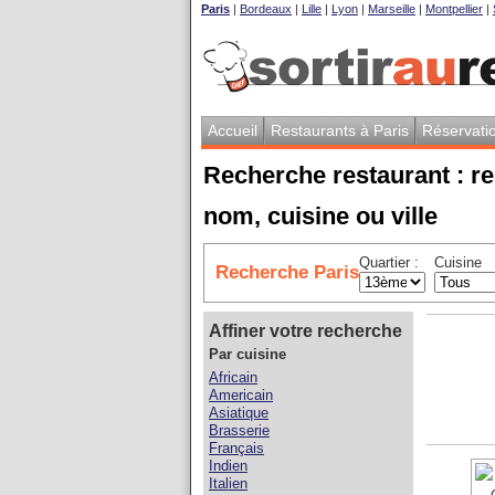
Paris
|
Bordeaux
|
Lille
|
Lyon
|
Marseille
|
Montpellier
|
Accueil
Restaurants à Paris
Réservati
Recherche restaurant : re
nom, cuisine ou ville
Quartier :
Cuisine
Recherche Paris
Affiner votre recherche
Par cuisine
Africain
Americain
Asiatique
Brasserie
Français
Indien
Italien