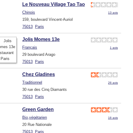
Le Nouveau Village Tao Tao
Chinois
13 avis
159, boulevard Vincent-Auriol
75013
Paris
Jolis Momes 13e
Français
1 avis
29 boulevard Arago
75013
Paris
Chez Gladines
Traditionnel
26 avis
30 rue des Cinq Diamants
75013
Paris
Green Garden
Bio,végétarien
16 avis
20 Rue Nationale
75013
Paris