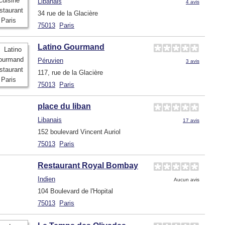
Libanais
4 avis
34 rue de la Glacière
75013
Paris
Latino Gourmand
Péruvien
3 avis
117, rue de la Glacière
75013
Paris
place du liban
Libanais
17 avis
152 boulevard Vincent Auriol
75013
Paris
Restaurant Royal Bombay
Indien
Aucun avis
104 Boulevard de l'Hopital
75013
Paris