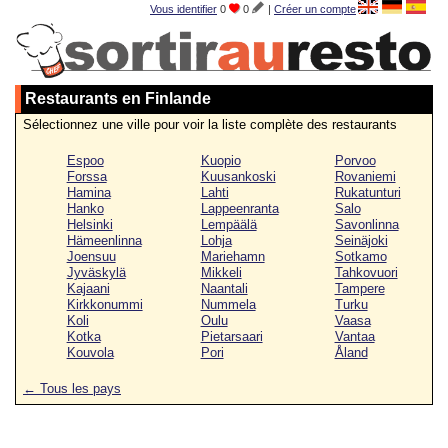
Vous identifier
0
0
|
Créer un compte
Restaurants en Finlande
Sélectionnez une ville pour voir la liste complète des restaurants
Espoo
Kuopio
Porvoo
Forssa
Kuusankoski
Rovaniemi
Hamina
Lahti
Rukatunturi
Hanko
Lappeenranta
Salo
Helsinki
Lempäälä
Savonlinna
Hämeenlinna
Lohja
Seinäjoki
Joensuu
Mariehamn
Sotkamo
Jyväskylä
Mikkeli
Tahkovuori
Kajaani
Naantali
Tampere
Kirkkonummi
Nummela
Turku
Koli
Oulu
Vaasa
Kotka
Pietarsaari
Vantaa
Kouvola
Pori
Åland
← Tous les pays