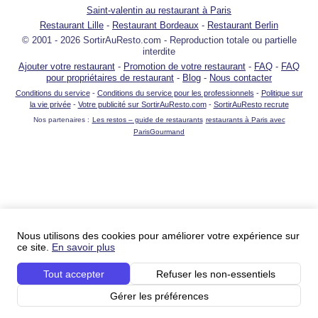
Saint-valentin au restaurant à Paris
Restaurant Lille
-
Restaurant Bordeaux
-
Restaurant Berlin
© 2001 - 2026 SortirAuResto.com - Reproduction totale ou partielle
interdite
Ajouter votre restaurant
-
Promotion de votre restaurant
-
FAQ
-
FAQ
pour propriétaires de restaurant
-
Blog
-
Nous contacter
Conditions du service
-
Conditions du service pour les professionnels
-
Politique sur
la vie privée
-
Votre publicité sur SortirAuResto.com
-
SortirAuResto recrute
Nos partenaires :
Les restos – guide de restaurants
restaurants à Paris avec
ParisGourmand
Nous utilisons des cookies pour améliorer votre expérience sur
ce site.
En savoir plus
Tout accepter
Refuser les non-essentiels
Gérer les préférences