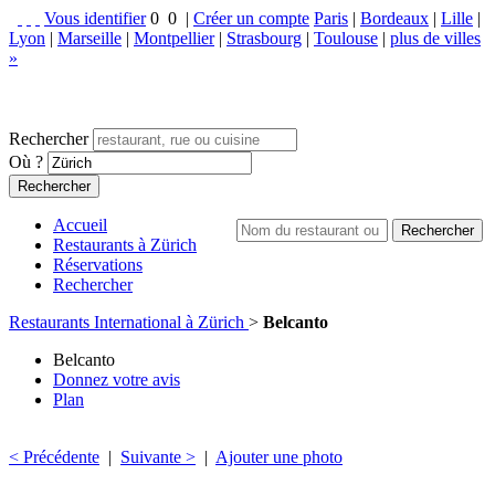
Vous identifier
0
0
|
Créer un compte
Paris
|
Bordeaux
|
Lille
|
Lyon
|
Marseille
|
Montpellier
|
Strasbourg
|
Toulouse
|
plus de villes
»
Rechercher
Où ?
Accueil
Restaurants à Zürich
Réservations
Rechercher
Restaurants International à Zürich
>
Belcanto
Belcanto
Donnez votre avis
Plan
< Précédente
|
Suivante >
|
Ajouter une photo