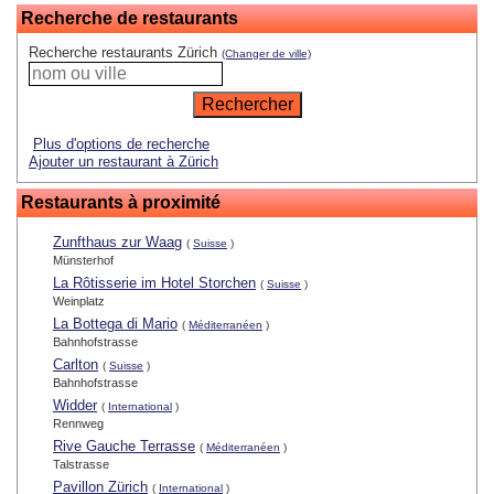
Recherche de restaurants
Recherche restaurants Zürich
(Changer de ville)
Plus d'options de recherche
Ajouter un restaurant à Zürich
Restaurants à proximité
Zunfthaus zur Waag
(
Suisse
)
Münsterhof
La Rôtisserie im Hotel Storchen
(
Suisse
)
Weinplatz
La Bottega di Mario
(
Méditerranéen
)
Bahnhofstrasse
Carlton
(
Suisse
)
Bahnhofstrasse
Widder
(
International
)
Rennweg
Rive Gauche Terrasse
(
Méditerranéen
)
Talstrasse
Pavillon Zürich
(
International
)