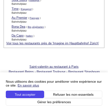
(
Asiatique
)
Bahnhofplatz
Time
(
Espagnol
)
Bahnhofplatz
Au Premier
(
Français
)
Bahnhofplatz
Bona Dea
(
Bio,végétarien
)
Bahnhofplatz
Da Capo
(
Italien
)
Bahnhofplatz
Voir tous les restaurants près de 'Imagine im Hauptbahnhof Zürich'
Saint-valentin au restaurant à Paris
Restaurant Reims
-
Restaurant Toulouse
-
Restaurant Strasbourg
© 2001 - 2026 SortirAuResto.com - Reproduction totale ou partielle
interdite
Nous utilisons des cookies pour améliorer votre expérience sur
ce site.
En savoir plus
Ajouter votre restaurant
-
Promotion de votre restaurant
-
FAQ
-
FAQ
pour propriétaires de restaurant
-
Blog
-
Nous contacter
Tout accepter
Refuser les non-essentiels
Conditions du service
-
Conditions du service pour les professionnels
-
Politique sur
la vie privée
-
Votre publicité sur SortirAuResto.com
-
SortirAuResto recrute
Gérer les préférences
Nos partenaires :
Les restos – guide de restaurants