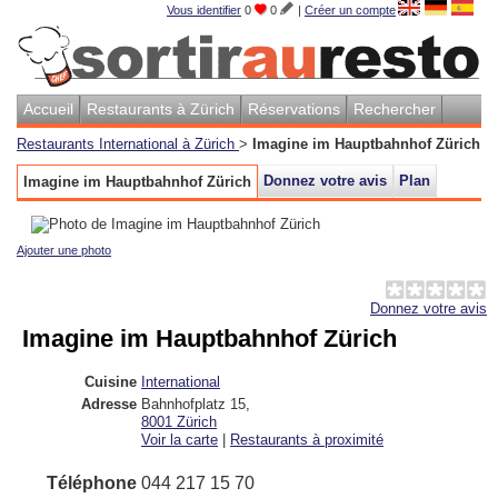
Vous identifier
0
0
|
Créer un compte
Accueil
Restaurants à Zürich
Réservations
Rechercher
Restaurants International à Zürich
>
Imagine im Hauptbahnhof Zürich
Donnez votre avis
Plan
Imagine im Hauptbahnhof Zürich
Ajouter une photo
Donnez votre avis
Imagine im Hauptbahnhof Zürich
Cuisine
International
Adresse
Bahnhofplatz 15
,
8001
Zürich
Voir la carte
|
Restaurants à proximité
Téléphone
044 217 15 70