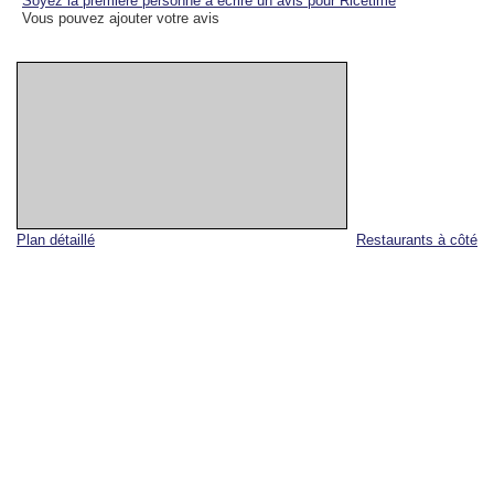
Soyez la première personne à écrire un avis pour Ricetime
Vous pouvez ajouter votre avis
Plan détaillé
Restaurants à côté