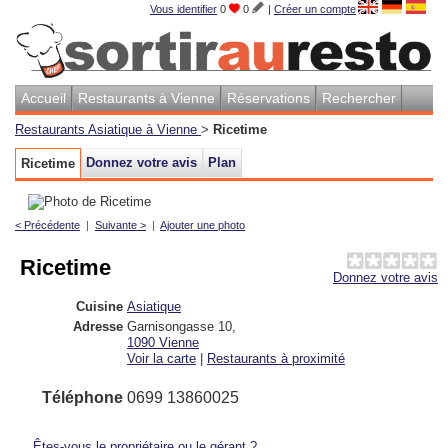
Vous identifier
0
0
|
Créer un compte
Accueil
Restaurants à Vienne
Réservations
Rechercher
Restaurants Asiatique à Vienne
>
Ricetime
Donnez votre avis
Plan
Ricetime
< Précédente
|
Suivante >
|
Ajouter une photo
Ricetime
Donnez votre avis
Cuisine
Asiatique
Adresse
Garnisongasse 10
,
1090
Vienne
Voir la carte
|
Restaurants à proximité
Téléphone
0699 13860025
Êtes-vous le propriétaire ou le gérant ?