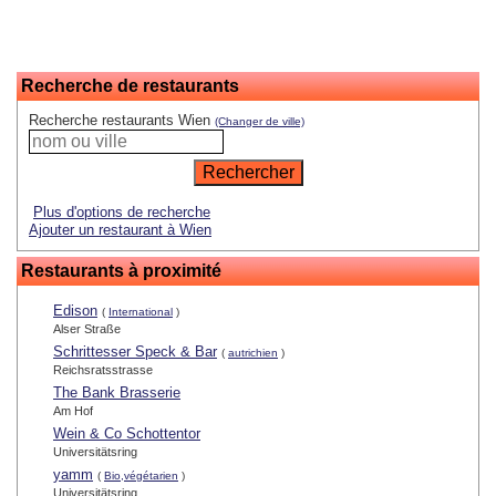
Recherche de restaurants
Recherche restaurants Wien
(Changer de ville)
Plus d'options de recherche
Ajouter un restaurant à Wien
Restaurants à proximité
Edison
(
International
)
Alser Straße
Schrittesser Speck & Bar
(
autrichien
)
Reichsratsstrasse
The Bank Brasserie
Am Hof
Wein & Co Schottentor
Universitätsring
yamm
(
Bio,végétarien
)
Universitätsring