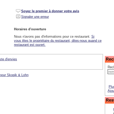
Soyez le premier à donner votre avis
Signaler une erreur
Horaires d'ouverture
Nous n'avons pas d'informations pour ce restaurant.
Si
vous êtes le propriétaire du restaurant, dites-nous quand ce
restaurant est ouvert.
Rec
iste d'envies
Rec
 pour Skopik & Lohn
Plu
Ajou
Rest