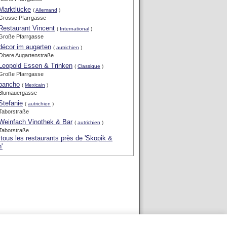
Marktlücke
(
Allemand
)
Grosse Pfarrgasse
Restaurant Vincent
(
International
)
Große Pfarrgasse
décor im augarten
(
autrichien
)
Obere Augartenstraße
Leopold Essen & Trinken
(
Classique
)
Große Pfarrgasse
pancho
(
Mexicain
)
Blumauergasse
Stefanie
(
autrichien
)
Taborstraße
Weinfach Vinothek & Bar
(
autrichien
)
Taborstraße
 tous les restaurants près de 'Skopik &
'