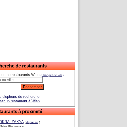
herche de restaurants
herche restaurants Wien
(Changer de ville)
s d'options de recherche
ter un restaurant à Wien
aurants à proximité
OKRA IZAKYA
(
Japonais
)
Kleine Pfarrgasse