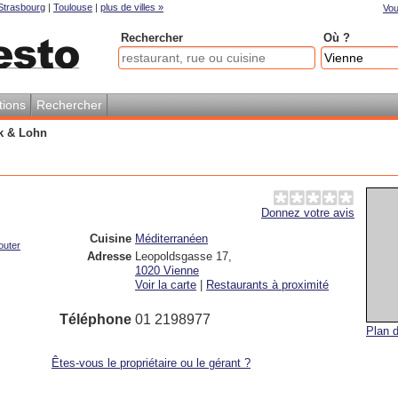
Strasbourg
|
Toulouse
|
plus de villes »
Vou
Rechercher
Où ?
tions
Rechercher
k & Lohn
Donnez votre avis
|
Cuisine
Méditerranéen
outer
Adresse
Leopoldsgasse 17
,
1020
Vienne
Voir la carte
|
Restaurants à proximité
Téléphone
01 2198977
Plan d
Êtes-vous le propriétaire ou le gérant ?