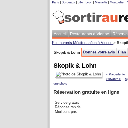
Paris
|
Bordeaux
|
Lille
|
Lyon
|
Marseille
|
Montpellier
|
Accueil
Restaurants à Vienne
Réserva
Restaurants Méditerranéen à Vienne
>
Skopi
Donnez votre avis
Plan
Skopik & Lohn
Skopik & Lohn
< Précédente
Suivante >
|
Aj
une photo
Réservation gratuite en ligne
Service gratuit
Réponse rapide
Meilleurs prix