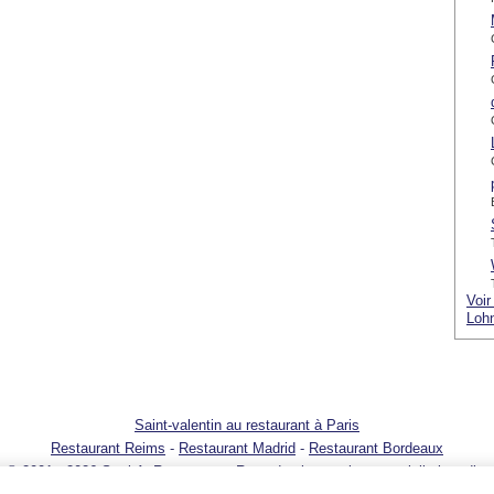
Voir
Lohn
Saint-valentin au restaurant à Paris
Restaurant Reims
-
Restaurant Madrid
-
Restaurant Bordeaux
© 2001 - 2026 SortirAuResto.com - Reproduction totale ou partielle interdite