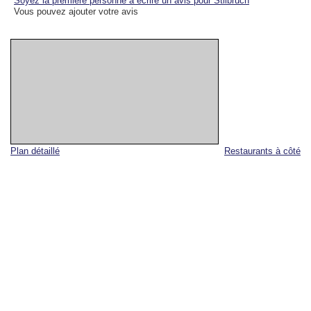
Soyez la première personne à écrire un avis pour Stilbruch
Vous pouvez ajouter votre avis
Plan détaillé
Restaurants à côté