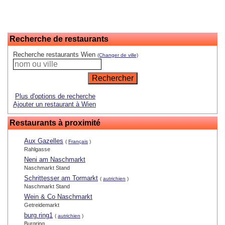
Recherche de restaurants
Recherche restaurants Wien
(Changer de ville)
Plus d'options de recherche
Ajouter un restaurant à Wien
Restaurants à proximité
Aux Gazelles
(
Français
)
Rahlgasse
Neni am Naschmarkt
Naschmarkt Stand
Schrittesser am Tormarkt
(
autrichien
)
Naschmarkt Stand
Wein & Co Naschmarkt
Getreidemarkt
burg.ring1
(
autrichien
)
Burgring