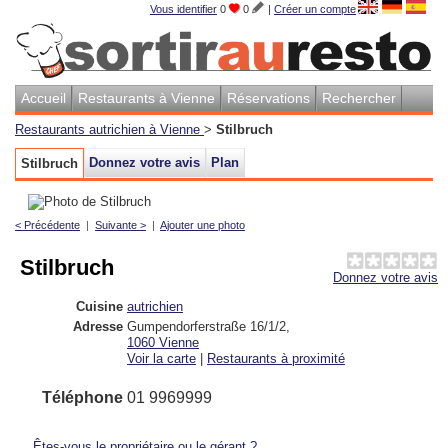
Vous identifier
0
0
|
Créer un compte
Accueil
Restaurants à Vienne
Réservations
Rechercher
Restaurants autrichien à Vienne
>
Stilbruch
Donnez votre avis
Plan
Stilbruch
< Précédente
|
Suivante >
|
Ajouter une photo
Stilbruch
Donnez votre avis
Cuisine
autrichien
Adresse
Gumpendorferstraße 16/1/2
,
1060
Vienne
Voir la carte
|
Restaurants à proximité
Téléphone
01 9969999
Êtes-vous le propriétaire ou le gérant ?