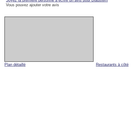
Soyez la première personne à écrire un avis pour Blaustern
Vous pouvez ajouter votre avis
Plan détaillé
Restaurants à côté