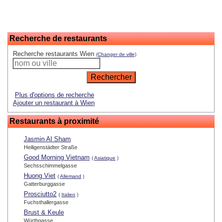
Recherche de restaurants
Recherche restaurants Wien
(Changer de ville)
Plus d'options de recherche
Ajouter un restaurant à Wien
Restaurants à proximité
Jasmin Al Sham
Heiligenstädter Straße
Good Morning Vietnam
(
Asiatique
)
Sechsschimmelgasse
Huong Viet
(
Allemand
)
Gatterburggasse
Prosciutto2
(
Italien
)
Fuchsthallergasse
Brust & Keule
Würthgasse