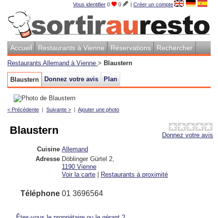
Vous identifier
0
0
|
Créer un compte
Accueil
Restaurants à Vienne
Réservations
Rechercher
Restaurants Allemand à Vienne
>
Blaustern
Donnez votre avis
Plan
Blaustern
< Précédente
|
Suivante >
|
Ajouter une photo
Blaustern
Donnez votre avis
Cuisine
Allemand
Adresse
Döblinger Gürtel 2
,
1190
Vienne
Voir la carte
|
Restaurants à proximité
Téléphone
01 3696564
Êtes-vous le propriétaire ou le gérant ?