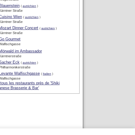
Blauenstein
(
autrichien
)
Kärntner Straße
Cuisino Wien
(
autrichien
)
Kärntner Straße
Mozart Dinner Concert
(
autrichien
)
Kärntner Straße
Go Gourmet
Walfischgasse
Mörwald im Ambassador
Kärntnerstraße
Sacher Eck
(
autrichien
)
Philharmonikerstraße
Levante Walfischgasse
(
Italien
)
Walfischgasse
 tous les restaurants près de 'Shiki
nese Brasserie & Bar'