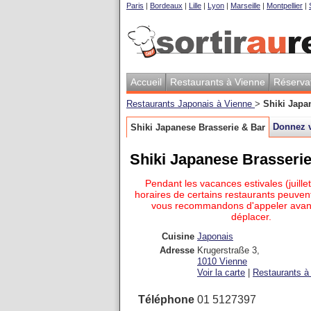
Paris
|
Bordeaux
|
Lille
|
Lyon
|
Marseille
|
Montpellier
|
Accueil
Restaurants à Vienne
Réserva
Restaurants Japonais à Vienne
>
Shiki Japa
Donnez v
Shiki Japanese Brasserie & Bar
Shiki Japanese Brasseri
Pendant les vacances estivales (juillet
horaires de certains restaurants peuvent
vous recommandons d'appeler avan
déplacer.
Cuisine
Japonais
Adresse
Krugerstraße 3
,
1010
Vienne
Voir la carte
|
Restaurants à 
Téléphone
01 5127397