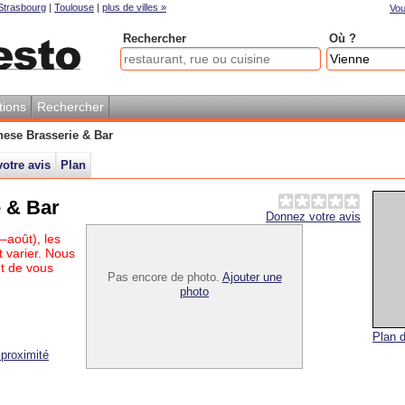
Strasbourg
|
Toulouse
|
plus de villes »
Vou
Rechercher
Où ?
tions
Rechercher
nese Brasserie & Bar
otre avis
Plan
e & Bar
Donnez votre avis
–août), les
 varier. Nous
t de vous
Pas encore de photo.
Ajouter une
photo
Plan d
proximité