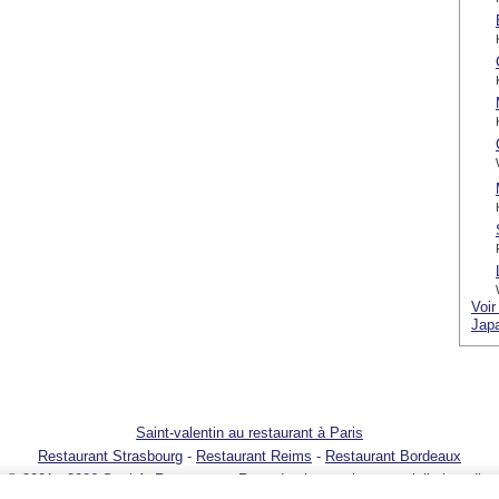
Voir
Japa
Saint-valentin au restaurant à Paris
Restaurant Strasbourg
-
Restaurant Reims
-
Restaurant Bordeaux
© 2001 - 2026 SortirAuResto.com - Reproduction totale ou partielle interdite