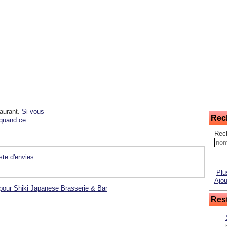
taurant.
Si vous
Rec
 quand ce
Rec
iste d'envies
Plu
Ajou
 pour Shiki Japanese Brasserie & Bar
Rest